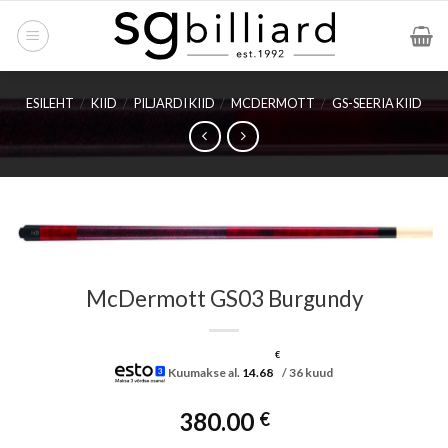
Skip
to
content
ESILEHT
/
KIID
/
PILJARDI KIID
/
MCDERMOTT
/
GS-SEERIA KIID
McDermott GS03 Burgundy
€
Kuumakse al.
14.68
/ 36 kuud
380.00
€