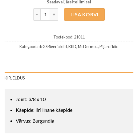
Saadaval järeltellimisel
McDermott GS03 Burgundy kogus
LISA KORVI
Tootekood:
21011
Kategooriad:
GS-Seeria kiid
,
KIID
,
McDermott
,
Piljardi kiid
KIRJELDUS
Joint: 3/8 x 10
Käepide: Iiri linane käepide
Värvus: Burgundia