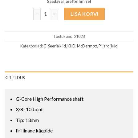
Saadaval järeltellimisel
McDermott G208 Colorado Red kogus
LISA KORVI
Tootekood:
21028
Kategooriad:
G-Seeria kiid
,
KIID
,
McDermott
,
Piljardi kiid
KIRJELDUS
G-Core High Performance shaft
3/8- 10 Joint
Tip: 13mm
Iiri linane käepide