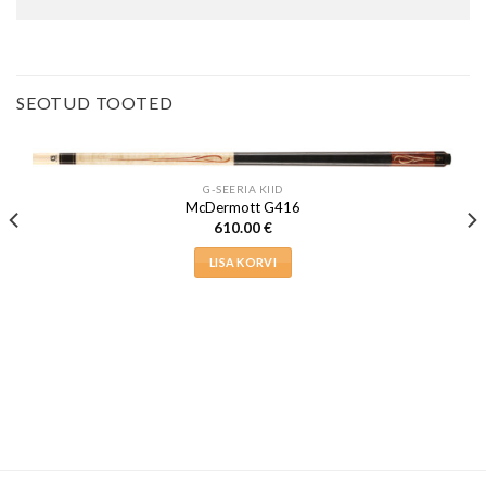
SEOTUD TOOTED
G-SEERIA KIID
McDermott G416
610.00
€
LISA KORVI