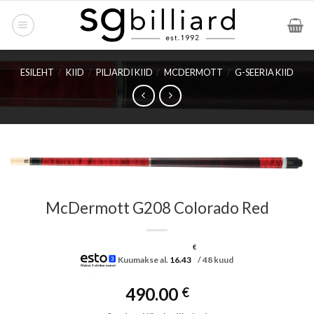
Skip
to
content
ESILEHT
/
KIID
/
PILJARDI KIID
/
MCDERMOTT
/
G-SEERIA KIID
McDermott G208 Colorado Red
€
Kuumakse al.
16.43
/ 48 kuud
490.00
€