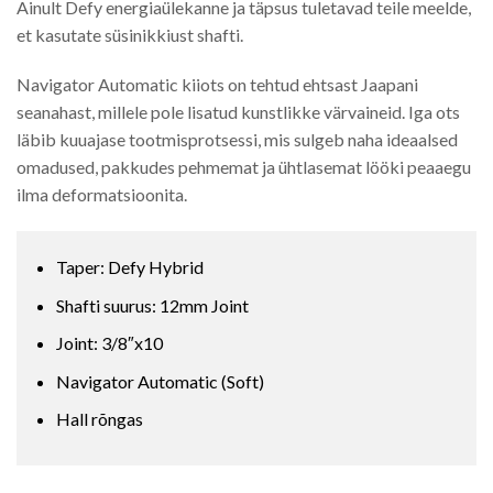
Ainult Defy energiaülekanne ja täpsus tuletavad teile meelde,
et kasutate süsinikkiust shafti.
Navigator Automatic kiiots on tehtud ehtsast Jaapani
seanahast, millele pole lisatud kunstlikke värvaineid. Iga ots
läbib kuuajase tootmisprotsessi, mis sulgeb naha ideaalsed
omadused, pakkudes pehmemat ja ühtlasemat lööki peaaegu
ilma deformatsioonita.
Taper: Defy Hybrid
Shafti suurus: 12mm Joint
Joint: 3/8″x10
Navigator Automatic (Soft)
Hall rõngas