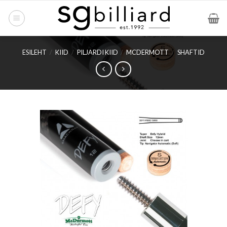
Skip
to
content
ESILEHT
/
KIID
/
PILJARDI KIID
/
MCDERMOTT
/
SHAFTID