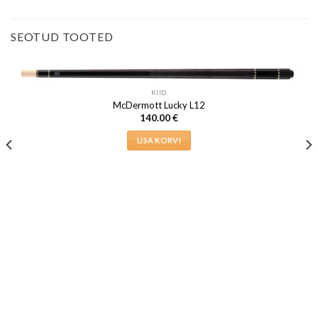
SEOTUD TOOTED
KIID
McDermott Lucky L12
140.00
€
LISA KORVI