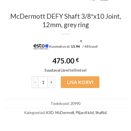
McDermott DEFY Shaft 3/8″x10 Joint,
12mm, grey ring
€
Kuumakse al.
15.94
/ 48 kuud
475.00
€
Saadaval järeltellimisel
McDermott DEFY Shaft 3/8"x10 Joint, 12mm, grey 
LISA KORVI
Tootekood:
20990
Kategooriad:
KIID
,
McDermott
,
Piljardi kiid
,
Shaftid