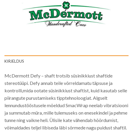
KIRJELDUS
McDermott Defy – shaft trotsib süsinikkiust shaftide
stereotüüpi. Defy annab teile võrreldamatu täpsuse ja
kontrolli,mida ootate süsinikkiust shaftist, kuid kasutab selle
piirangute purustamiseks tipptehnoloogiat. Algselt
lennundustööstusele mõeldud SmacWrap neelab vibratsiooni
ja summutab müra, mille tulemuseks on enesekindel ja pehme
tunne ning vaikne heli. Ülisile kate vähendab hõõrdumist,
võimaldades teljel libiseda läbi sõrmede nagu puidust shaftil.