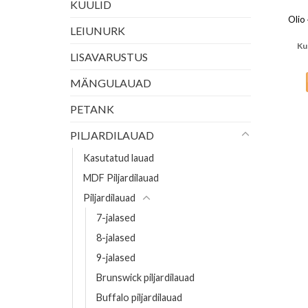
KUULID
Olio
LEIUNURK
Ku
LISAVARUSTUS
MÄNGULAUAD
PETANK
PILJARDILAUAD
Kasutatud lauad
MDF Piljardilauad
Piljardilauad
7-jalased
8-jalased
9-jalased
Brunswick piljardilauad
Buffalo piljardilauad