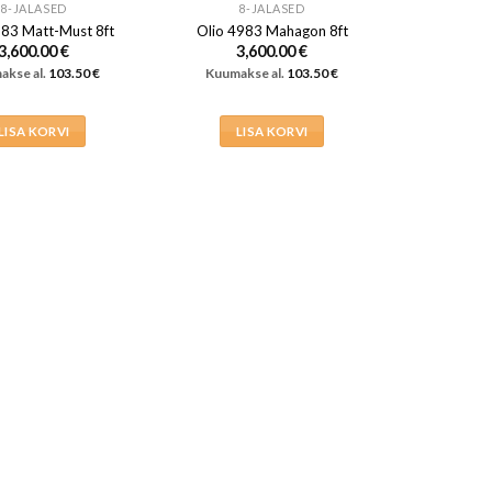
8-JALASED
8-JALASED
983 Matt-Must 8ft
Olio 4983 Mahagon 8ft
3,600.00
€
3,600.00
€
akse al.
103.50
€
Kuumakse al.
103.50
€
LISA KORVI
LISA KORVI