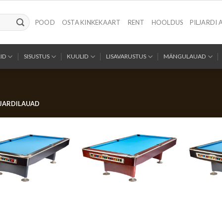
POOD
OSTA KINKEKAART
RENT
HOOLDUS
PILJARDI 
ID
SISUSTUS
KUULID
LISAVARUSTUS
MÄNGULAUAD
LJARDILAUAD