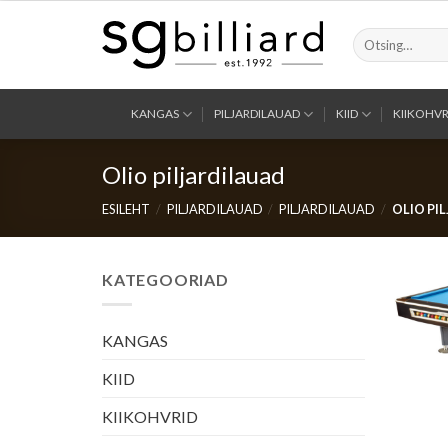
Skip
to
Otsi:
content
KANGAS
PILJARDILAUAD
KIID
KIIKOHVR
Olio piljardilauad
ESILEHT
/
PILJARDILAUAD
/
PILJARDILAUAD
/
OLIO PI
KATEGOORIAD
KANGAS
KIID
KIIKOHVRID