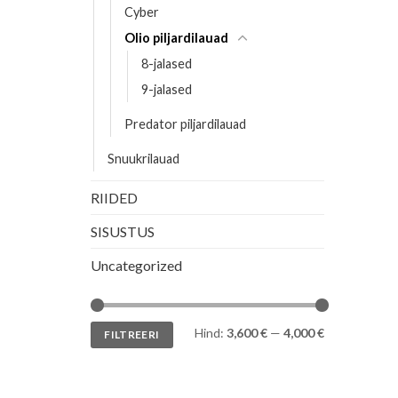
Cyber
Olio piljardilauad
8-jalased
9-jalased
Predator piljardilauad
Snuukrilauad
RIIDED
SISUSTUS
Uncategorized
Minimaalne
Maksimaalne
Hind:
3,600 €
—
4,000 €
FILTREERI
hind
hind