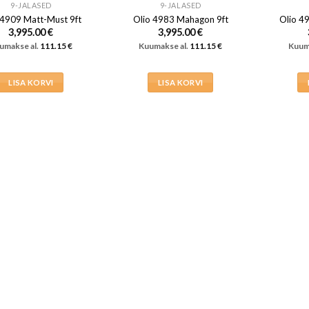
9-JALASED
9-JALASED
 4909 Matt-Must 9ft
Olio 4983 Mahagon 9ft
Olio 4
3,995.00
€
3,995.00
€
umakse al.
111.15
€
Kuumakse al.
111.15
€
Kuum
LISA KORVI
LISA KORVI