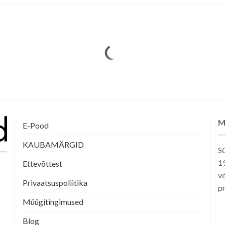
M
E-Pood
KAUBAMÄRGID
SG
1
Ettevõttest
võ
Privaatsuspoliitika
pr
Müügitingimused
Blog