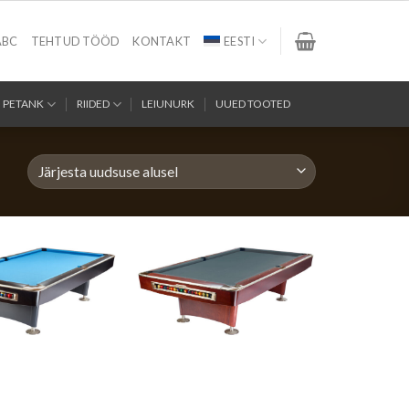
ABC
TEHTUD TÖÖD
KONTAKT
EESTI
PETANK
RIIDED
LEIUNURK
UUED TOOTED