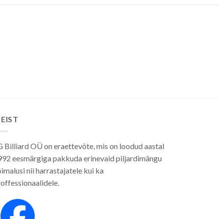
EIST
 Billiard OÜ on eraettevõte, mis on loodud aastal
992 eesmärgiga pakkuda erinevaid piljardimängu
imalusi nii harrastajatele kui ka
offessionaalidele.