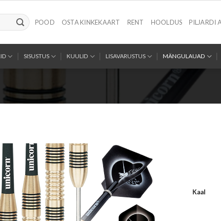
POOD
OSTA KINKEKAART
RENT
HOOLDUS
PILJARDI 
ID
SISUSTUS
KUULID
LISAVARUSTUS
MÄNGULAUAD
Kaal