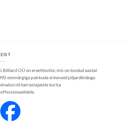
EIST
 Billiard OÜ on eraettevõte, mis on loodud aastal
992 eesmärgiga pakkuda erinevaid piljardimängu
imalusi nii harrastajatele kui ka
offessionaalidele.