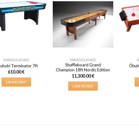
MÄNGULAUAD
MÄNGULAUAD
Shuffleboard Grand
uhoki Terminator 7ft
Õhuho
Champion 18ft Nordic Edition
610.00
€
11,300.00
€
LISA KORVI
LISA KORVI