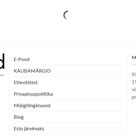
M
E-Pood
KAUBAMÄRGID
SG
1
Ettevõttest
võ
Privaatsuspoliitika
pr
Müügitingimused
Blog
Esto järelmaks