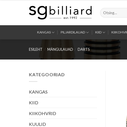
Skip
to
Otsi:
content
KANGAS
PILJARDILAUAD
KIID
KIIKOHVR
ESILEHT
/
MÄNGULAUAD
/
DARTS
KATEGOORIAD
KANGAS
KIID
KIIKOHVRID
KUULID