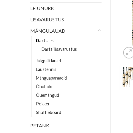
LEIUNURK
LISAVARUSTUS
MÄNGULAUAD
Darts
Dartsi lisavarustus
Jalgpalli lauad
Lauatennis
Mänguaparaadid
Õhuhoki
Õuemängud
Pokker
Shuffleboard
PETANK