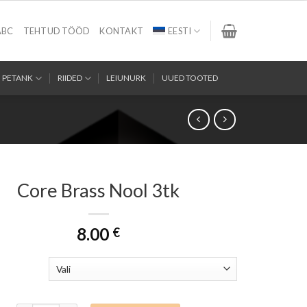
ABC
TEHTUD TÖÖD
KONTAKT
EESTI
PETANK
RIIDED
LEIUNURK
UUED TOOTED
Core Brass Nool 3tk
8.00
€