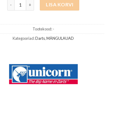
Core Brass Nool 3tk kogus
LISA KORVI
Tootekood:
-
Kategooriad:
Darts
,
MÄNGULAUAD