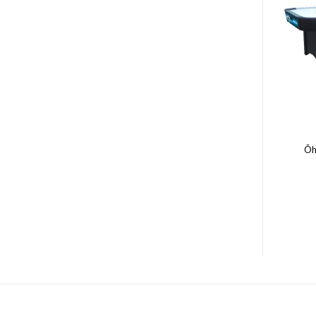
JALGPALLI LAUAD
MÄNGULAUAD
Õhuhoki litter Champion
Lauajalgpall France
Õh
70mm
750.00
€
6.00
€
LISA KORVI
LISA KORVI