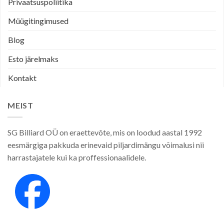
Privaatsuspoliitika
Müügitingimused
Blog
Esto järelmaks
Kontakt
MEIST
SG Billiard OÜ on eraettevõte, mis on loodud aastal 1992
eesmärgiga pakkuda erinevaid piljardimängu võimalusi nii
harrastajatele kui ka proffessionaalidele.