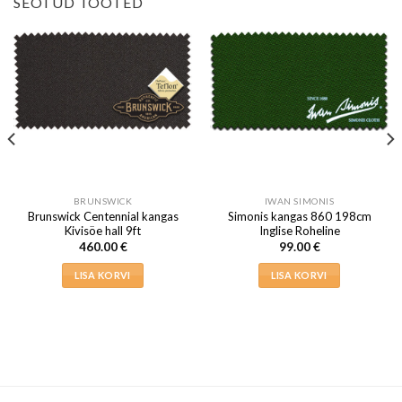
SEOTUD TOOTED
BRUNSWICK
IWAN SIMONIS
Brunswick Centennial kangas
Simonis kangas 860 198cm
Kivisöe hall 9ft
Inglise Roheline
460.00
€
99.00
€
LISA KORVI
LISA KORVI