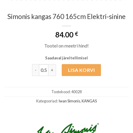
Simonis kangas 760 165cm Elektri-sinine
84.00
€
Tootel on meetri hind!
Saadaval järeltellimisel
Simonis kangas 760 165cm Elektri-sinine kogus
LISA KORVI
Tootekood:
40028
Kategooriad:
Iwan Simonis
,
KANGAS