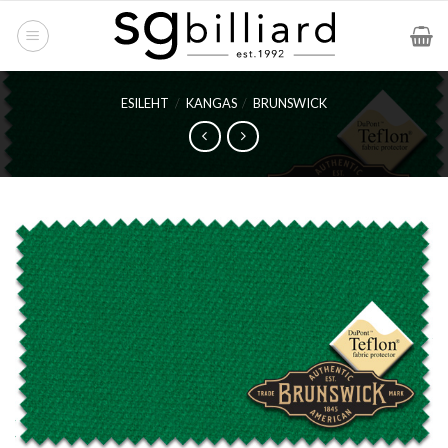
Skip
to
content
ESILEHT
/
KANGAS
/
BRUNSWICK