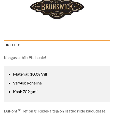
KIRJELDUS
Kangas sobib 9ft lauale!
Materjal: 100% Vill
Värvus: Roheline
Kaal: 709g/m²
DuPont ™ Teflon ® Riidekaitsja on lisatud riide kiududesse,