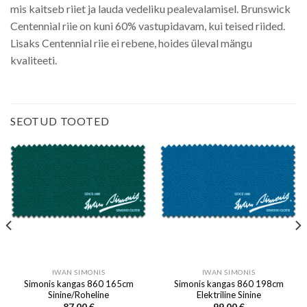
mis kaitseb riiet ja lauda vedeliku pealevalamisel. Brunswick
Centennial riie on kuni 60% vastupidavam, kui teised riided.
Lisaks Centennial riie ei rebene, hoides üleval mängu
kvaliteeti.
SEOTUD TOOTED
IWAN SIMONIS
IWAN SIMONIS
Simonis kangas 860 165cm
Simonis kangas 860 198cm
Sinine/Roheline
Elektriline Sinine