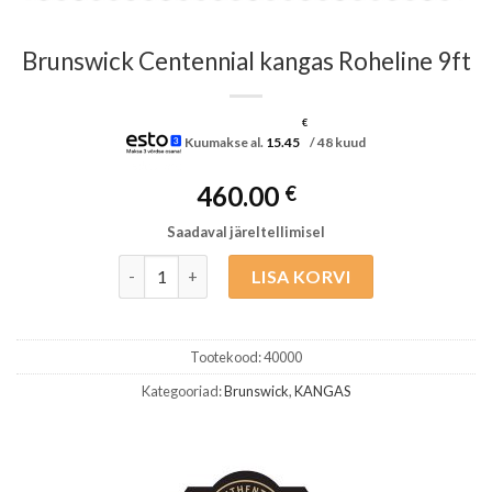
Brunswick Centennial kangas Roheline 9ft
€
Kuumakse al.
15.45
/ 48 kuud
460.00
€
Saadaval järeltellimisel
Brunswick Centennial kangas Roheline 9ft kogus
LISA KORVI
Tootekood:
40000
Kategooriad:
Brunswick
,
KANGAS