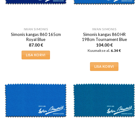
IWAN SIMONIS
IWAN SIMONIS
Simonis kangas 860 165cm
Simonis kangas 860 HR
Royal Blue
198cm Tournament Blue
87.00
€
104.00
€
Kuumakse al.
6.34
€
LISA KORVI
LISA KORVI