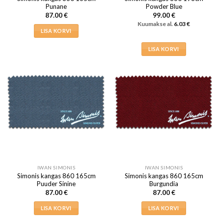
Punane
Powder Blue
87.00
€
99.00
€
Kuumakse al.
6.03
€
LISA KORVI
LISA KORVI
IWAN SIMONIS
IWAN SIMONIS
Simonis kangas 860 165cm
Simonis kangas 860 165cm
Puuder Sinine
Burgundia
87.00
€
87.00
€
LISA KORVI
LISA KORVI