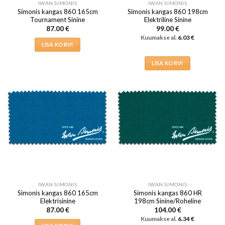
IWAN SIMONIS
IWAN SIMONIS
Simonis kangas 860 165cm
Simonis kangas 860 198cm
Tournament Sinine
Elektriline Sinine
87.00
€
99.00
€
Kuumakse al.
6.03
€
LISA KORVI
LISA KORVI
IWAN SIMONIS
IWAN SIMONIS
Simonis kangas 860 165cm
Simonis kangas 860 HR
Elektrisinine
198cm Sinine/Roheline
87.00
€
104.00
€
Kuumakse al.
6.34
€