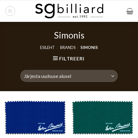
Skip
to
content
Simonis
ESILEHT
/
BRANDS
/
SIMONIS
FILTREERI