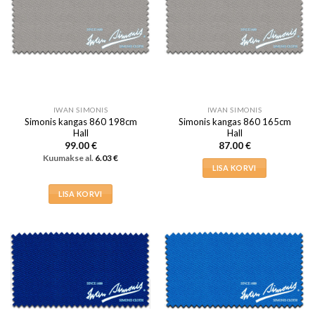
IWAN SIMONIS
IWAN SIMONIS
Simonis kangas 860 198cm
Simonis kangas 860 165cm
Hall
Hall
99.00
€
87.00
€
Kuumakse al.
6.03
€
LISA KORVI
LISA KORVI