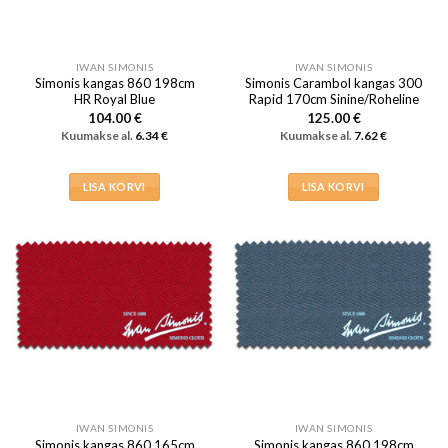
IWAN SIMONIS
IWAN SIMONIS
Simonis kangas 860 198cm
Simonis Carambol kangas 300
HR Royal Blue
Rapid 170cm Sinine/Roheline
104.00
€
125.00
€
Kuumakse al.
6.34
€
Kuumakse al.
7.62
€
LISA KORVI
LISA KORVI
IWAN SIMONIS
IWAN SIMONIS
Simonis kangas 860 165cm
Simonis kangas 860 198cm