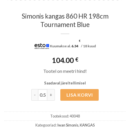
Simonis kangas 860 HR 198cm
Tournament Blue
€
Kuumakse al.
6.34
/ 18 kuud
104.00
€
Tootel on meetri hind!
Saadaval järeltellimisel
Simonis kangas 860 HR 198cm Tournament Blue k
LISA KORVI
Tootekood:
40048
Kategooriad:
Iwan Simonis
,
KANGAS