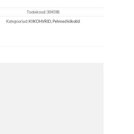
Tootekood:
30459B
Kategooriad:
KIIKOHVRID
,
Pehmed kiikotid