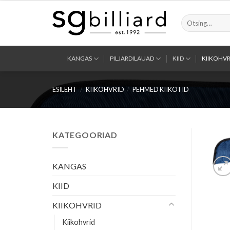
Skip
to
Otsi:
content
KANGAS
PILJARDILAUAD
KIID
KIIKOHVR
ESILEHT
/
KIIKOHVRID
/
PEHMED KIIKOTID
KATEGOORIAD
KANGAS
KIID
KIIKOHVRID
Kiikohvrid