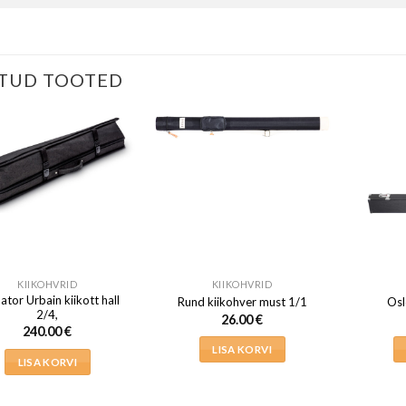
TUD TOOTED
KIIKOHVRID
KIIKOHVRID
ator Urbain kiikott hall
Rund kiikohver must 1/1
Osl
2/4,
26.00
€
240.00
€
LISA KORVI
LISA KORVI