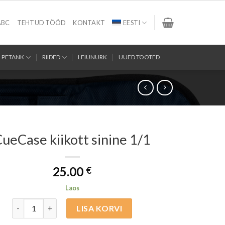
ABC
TEHTUD TÖÖD
KONTAKT
EESTI
PETANK
RIIDED
LEIUNURK
UUED TOOTED
ueCase kiikott sinine 1/1
25.00
€
Laos
CueCase kiikott sinine 1/1 kogus
LISA KORVI