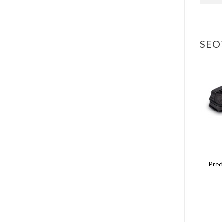
SEO
KIIKOHVRID
KIIKOHVRID
Pred
Laperti kiikott hall 2/2
Laperti kiikott 1/2 must
85.00
€
45.00
€
LISA KORVI
LISA KORVI