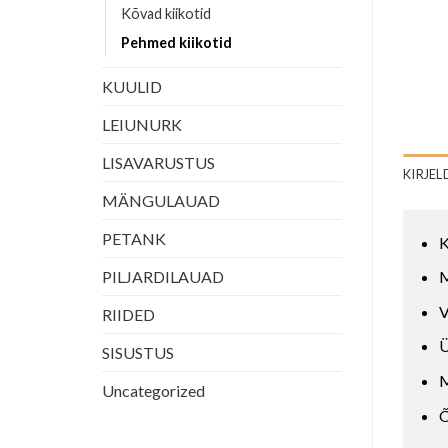
Kõvad kiikotid
Pehmed kiikotid
KUULID
LEIUNURK
LISAVARUSTUS
KIRJEL
MÄNGULAUAD
PETANK
K
PILJARDILAUAD
M
V
RIIDED
Ü
SISUSTUS
M
Uncategorized
Õ