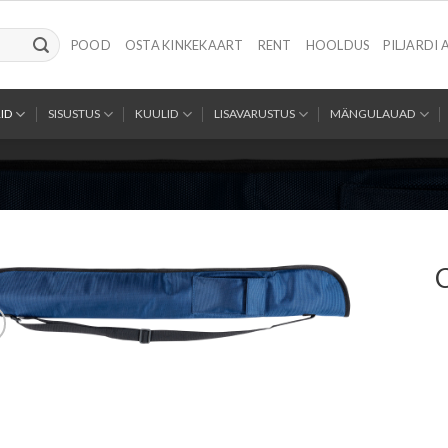
POOD
OSTA KINKEKAART
RENT
HOOLDUS
PILJARDI 
ID
SISUSTUS
KUULID
LISAVARUSTUS
MÄNGULAUAD
C