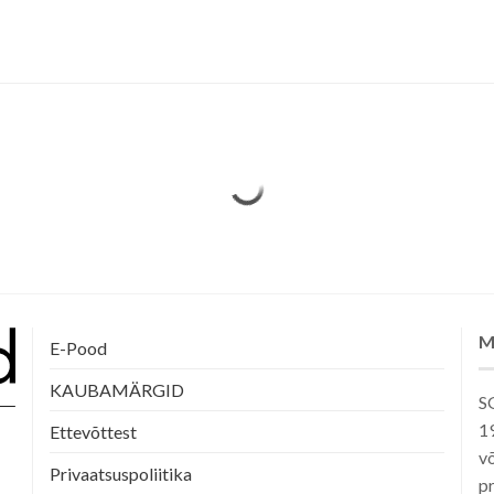
M
E-Pood
KAUBAMÄRGID
SG
1
Ettevõttest
võ
Privaatsuspoliitika
pr