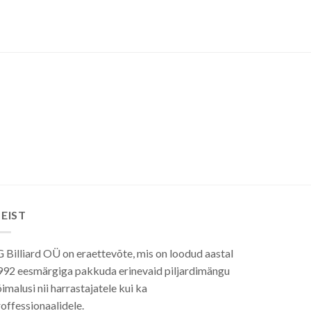
EIST
 Billiard OÜ on eraettevõte, mis on loodud aastal
992 eesmärgiga pakkuda erinevaid piljardimängu
imalusi nii harrastajatele kui ka
offessionaalidele.