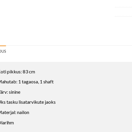
DUS
oti pikkus: 83 cm
ahutab: 1 tagaosa, 1 shaft
ärv: sinine
ks tasku lisatarvikute jaoks
aterjal: nailon
larihm