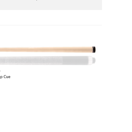
D
mp Cue