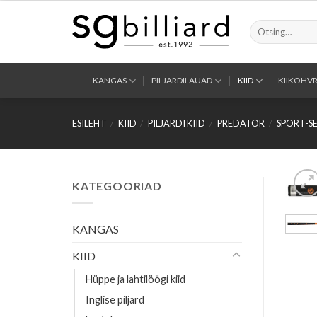
Skip
to
Otsi:
content
KANGAS
PILJARDILAUAD
KIID
KIIKOHVR
ESILEHT
/
KIID
/
PILJARDI KIID
/
PREDATOR
/
SPORT-SE
KATEGOORIAD
KANGAS
KIID
Hüppe ja lahtilöögi kiid
Inglise piljard