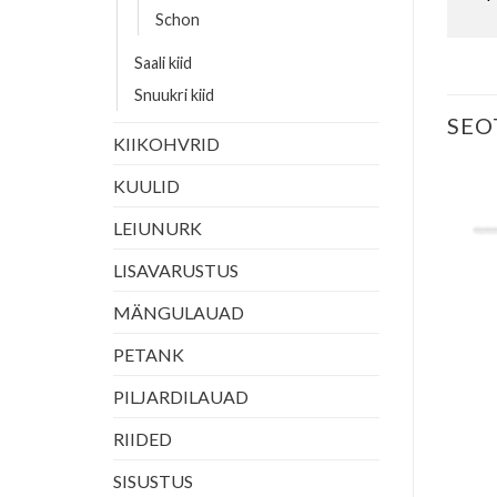
Schon
Saali kiid
Snuukri kiid
SEO
KIIKOHVRID
KUULID
LEIUNURK
 S49
LISAVARUSTUS
MÄNGULAUAD
PETANK
PILJARDILAUAD
RIIDED
SISUSTUS