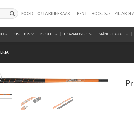
POOD
OSTA KINKEKAART
RENT
HOOLDUS
PILJARDI 
ID
SISUSTUS
KUULID
LISAVARUSTUS
MÄNGULAUAD
ERIA
Pr