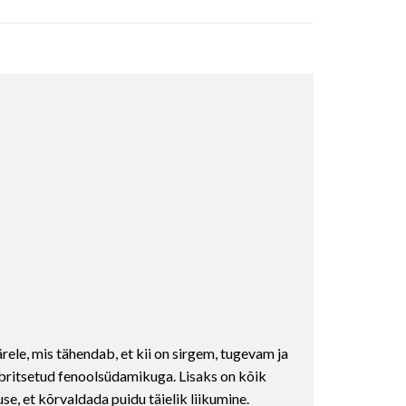
ele, mis tähendab, et kii on sirgem, tugevam ja
mbritsetud fenoolsüdamikuga. Lisaks on kõik
e, et kõrvaldada puidu täielik liikumine.