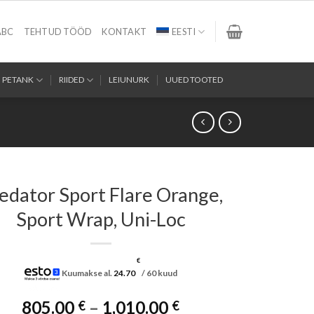
ABC
TEHTUD TÖÖD
KONTAKT
EESTI
PETANK
RIIDED
LEIUNURK
UUED TOOTED
edator Sport Flare Orange,
Sport Wrap, Uni-Loc
€
Kuumakse al.
24.70
/ 60 kuud
Hinnavahemik:
805.00
–
1,010.00
€
€