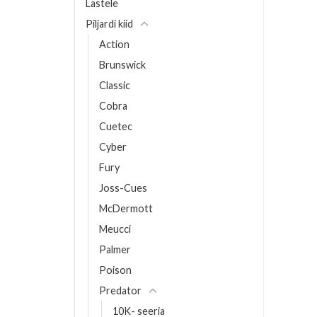
Lastele
Piljardi kiid
Action
Brunswick
Classic
Cobra
Cuetec
Cyber
Fury
Joss-Cues
McDermott
Meucci
Palmer
Poison
Predator
10K- seeria