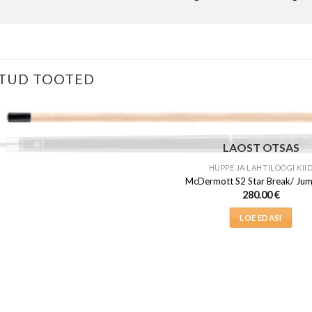
TUD TOOTED
LAOST OTSAS
HÜPPE JA LAHTILÖÖGI KII
McDermott S2 Star Break/ Ju
280.00
€
LOE EDASI