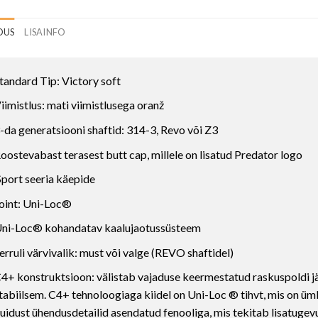
DUS
LISAINFO
tandard Tip: Victory soft
iimistlus: mati viimistlusega oranž
-da generatsiooni shaftid: 314-3, Revo või Z3
oostevabast terasest butt cap, millele on lisatud Predator logo
port seeria käepide
oint: Uni-Loc®
ni-Loc® kohandatav kaalujaotussüsteem
erruli värvivalik: must või valge (REVO shaftidel)
4+ konstruktsioon: välistab vajaduse keermestatud raskuspoldi jär
tabiilsem. C4+ tehnoloogiaga kiidel on Uni-Loc ® tihvt, mis on ü
uidust ühendusdetailid asendatud fenooliga, mis tekitab lisatugevus