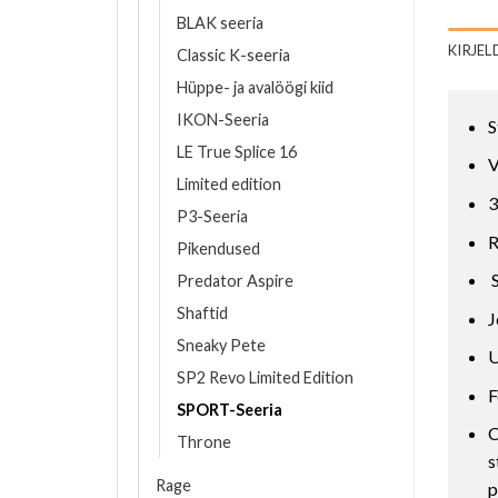
BLAK seeria
KIRJEL
Classic K-seeria
Hüppe- ja avalöögi kiid
IKON-Seeria
S
LE True Splice 16
V
Limited edition
3
P3-Seeria
R
Pikendused
S
Predator Aspire
Shaftid
J
Sneaky Pete
U
SP2 Revo Limited Edition
F
SPORT-Seeria
C
Throne
s
Rage
p