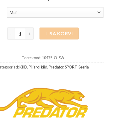
805.00 €
kuni
1,010.00 €
Predator Sport Flare Orange, Sport Wrap, Uni-Loc kogus
LISA KORVI
Tootekood:
10475-O-SW
ategooriad:
KIID
,
Piljardi kiid
,
Predator
,
SPORT-Seeria