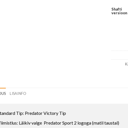
Shafti
versioon
K
DUS
LISAINFO
tandard Tip: Predator Victory Tip
iimistlus: Läikiv valge Predator Sport 2 logoga (matil taustal)