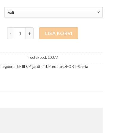
765.00 €
kuni
810.00 €
Predator Sport 2 Volt White, Radial joint kogus
LISA KORVI
Tootekood:
10377
ategooriad:
KIID
,
Piljardi kiid
,
Predator
,
SPORT-Seeria