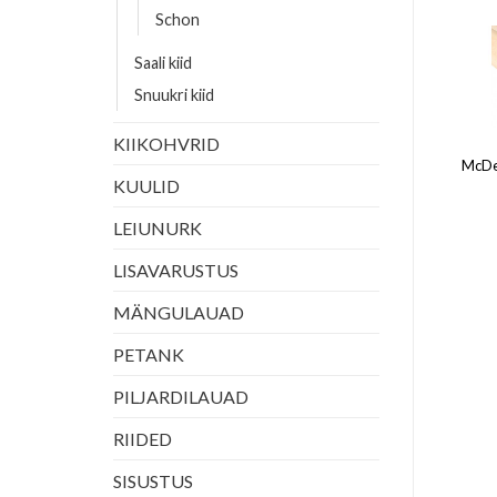
Schon
Saali kiid
Snuukri kiid
D
nium Grey
KIIKOHVRID
McDe
KUULID
LEIUNURK
LISAVARUSTUS
MÄNGULAUAD
PETANK
PILJARDILAUAD
RIIDED
SISUSTUS