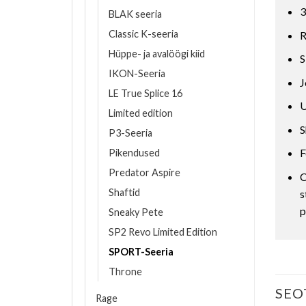
3
BLAK seeria
Classic K-seeria
R
Hüppe- ja avalöögi kiid
S
IKON-Seeria
J
LE True Splice 16
U
Limited edition
S
P3-Seeria
F
Pikendused
Predator Aspire
C
Shaftid
s
p
Sneaky Pete
SP2 Revo Limited Edition
SPORT-Seeria
Throne
SEO
Rage