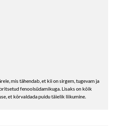
ele, mis tähendab, et kii on sirgem, tugevam ja
mbritsetud fenoolsüdamikuga. Lisaks on kõik
e, et kõrvaldada puidu täielik liikumine.