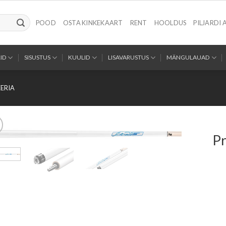
POOD
OSTA KINKEKAART
RENT
HOOLDUS
PILJARDI 
ID
SISUSTUS
KUULID
LISAVARUSTUS
MÄNGULAUAD
ERIA
Pr