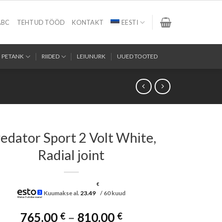
ABC
TEHTUD TÖÖD
KONTAKT
EESTI
PETANK
RIIDED
LEIUNURK
UUED TOOTED
edator Sport 2 Volt White,
Radial joint
€
Kuumakse al.
23.49
/ 60 kuud
Hinnavahemik:
765.00
–
810.00
€
€