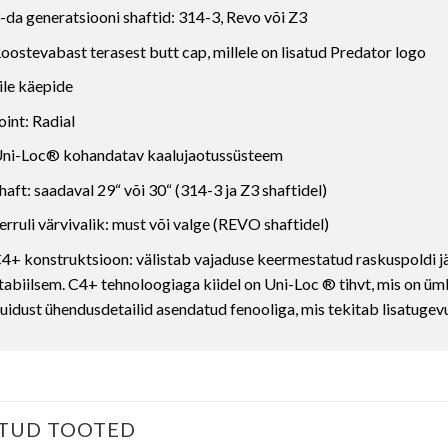
-da generatsiooni shaftid: 314-3, Revo või Z3
oostevabast terasest butt cap, millele on lisatud Predator logo
ile käepide
oint: Radial
ni-Loc® kohandatav kaalujaotussüsteem
haft: saadaval 29“ või 30“ (314-3 ja Z3 shaftidel)
erruli värvivalik: must või valge (REVO shaftidel)
4+ konstruktsioon: välistab vajaduse keermestatud raskuspoldi jär
tabiilsem. C4+ tehnoloogiaga kiidel on Uni-Loc ® tihvt, mis on ü
uidust ühendusdetailid asendatud fenooliga, mis tekitab lisatugevus
TUD TOOTED