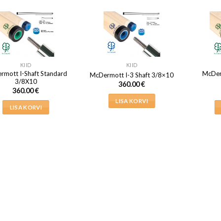
KIID
KIID
rmott I-Shaft Standard
McDer
McDermott I-3 Shaft 3/8×10
3/8X10
360.00
€
360.00
€
LISA KORVI
LISA KORVI