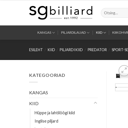
Skip
to
Otsi:
content
KANGAS
PILJARDILAUAD
KIID
KIIKOHVR
ESILEHT
/
KIID
/
PILJARDI KIID
/
PREDATOR
/
SPORT-SE
KATEGOORIAD
KANGAS
KIID
Hüppe ja lahtilöögi kiid
Inglise piljard