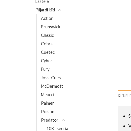
Lastele
Piljardi kiid
Action
Brunswick
Classic
Cobra
Cuetec
Cyber
Fury
Joss-Cues
McDermott
Meucci
KIRJEL
Palmer
Poison
S
Predator
V
10K- seeria