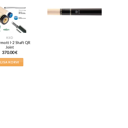
KIID
mott I-2 Shaft QR
Joint
370.00
€
LISA KORVI