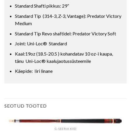
Standard Shafti pikkus: 29”
Standard Tip (314-3, Z-3, Vantage): Predator Victory
Medium
Standard Tip Revo shaftidel: Predator Victory Soft
Joint: Uni-Loc® Standard
Kaal:19oz (18.5-20.5 ) kohandatav 10 oz-i kaupa,
tänu Uni-Loc® kaalujaotussüsteemile
Käepide: Iiri linane
SEOTUD TOOTED
G-SEERIA KIID