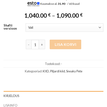
Kuumakse al.
31.90
/ 60 kuud
Hinnavah
1,040.00
–
1,090.00
€
€
1,040.00 
kuni
Shafti
versioon
1,090.00 
Predator piljardikii Sneaky Pete SP8 BC, 314-3 Sha
LISA KORVI
Tootekood:
-
Kategooriad:
KIID
,
Piljardi kiid
,
Sneaky Pete
KIRJELDUS
LISAINFO