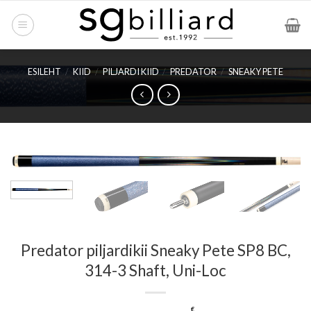
Skip
to
content
ESILEHT
/
KIID
/
PILJARDI KIID
/
PREDATOR
/
SNEAKY PETE
Predator piljardikii Sneaky Pete SP8 BC,
314-3 Shaft, Uni-Loc
€