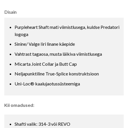
Disain
Purpleheart Shaft mati viimistlusega, kuldse Predatori
logoga
Sinine/ Valge Iiri linane käepide
Vahtrast tagaosa, musta läikiva viimistlusega
Micarta Joint Collar ja Butt Cap
Neljapunktiline True-Splice konstruktsioon
Uni-Loc® kaalujaotussüsteemiga
Kii omadused:
Shafti valik: 314-3 või REVO