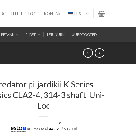
ABC
TEHTUD TÖÖD
KONTAKT
EESTI
PETANK
RIIDED
LEIUNURK
UUED TOOTED
redator piljardikii K Series
sics CLA2-4, 314-3 shaft, Uni-
Loc
€
Kuumakse al.
44.32
/ 60 kuud