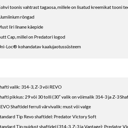
ohvi toonis vahtrast tagaosa, millele on lisatud kreemikat tooni t
lumiinium rõngad
ust Iiri linane käepide
utt Cap, millel on Predatori logod
ni-Loc® kohandatav kaalujaotussüsteem
hafti valik: 314-3, Z-3 või REVO
hafti pikkus: 29 või 30 tolli (30″ valik on võimalik 314-3 ja Z-3 Shaf
EVO Shaftidel ferruli värvivalik: must või valge
tandard Tip Revo shaftidel: Predator Victory Soft
tandard Tip puidust shaftidel (314-3, Z-3 ja Vantage): Predator 