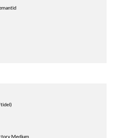
eemantid
tidel)
Victory Medium