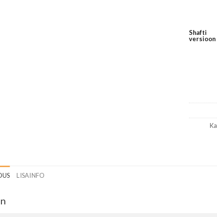
Shafti
versioon
Ka
DUS
LISAINFO
in