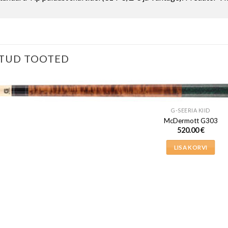
TUD TOOTED
G-SEERIA KIID
McDermott G303
520.00
€
LISA KORVI