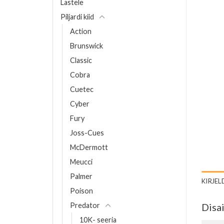
Lastele
Piljardi kiid
Action
Brunswick
Classic
Cobra
Cuetec
Cyber
Fury
Joss-Cues
McDermott
Meucci
Palmer
KIRJEL
Poison
Predator
Disa
10K- seeria