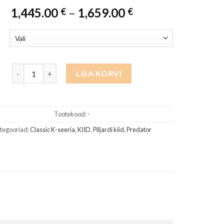
Hinnavahemik:
1,445.00
–
1,659.00
€
€
1,445.00 €
kuni
1,659.00 €
Predator piljardikii K Series Classics CLA2-4, 314-3 shaft, Uni-
LISA KORVI
Tootekood:
-
tegooriad:
Classic K-seeria
,
KIID
,
Piljardi kiid
,
Predator