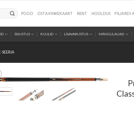
POOD
OSTA KINKEKAART
RENT
HOOLDUS
PILJARDI 
ID
SISUSTUS
KUULID
LISAVARUSTUS
MÄNGULAUAD
K-SEERIA
P
Clas