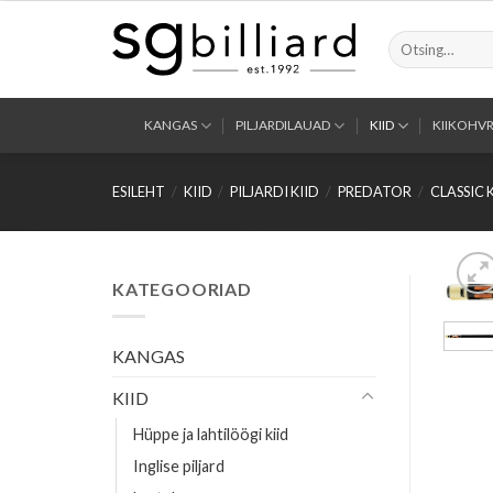
Skip
to
Otsi:
content
KANGAS
PILJARDILAUAD
KIID
KIIKOHVR
ESILEHT
/
KIID
/
PILJARDI KIID
/
PREDATOR
/
CLASSIC 
KATEGOORIAD
KANGAS
KIID
Hüppe ja lahtilöögi kiid
Inglise piljard