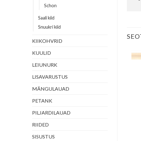
Schon
Saali kiid
Snuukri kiid
SEO
KIIKOHVRID
KUULID
LEIUNURK
LISAVARUSTUS
KIID
MÄNGULAUAD
McDermott Shaft G-Core
3/8×10
260.00
€
PETANK
LISA KORVI
PILJARDILAUAD
RIIDED
SISUSTUS