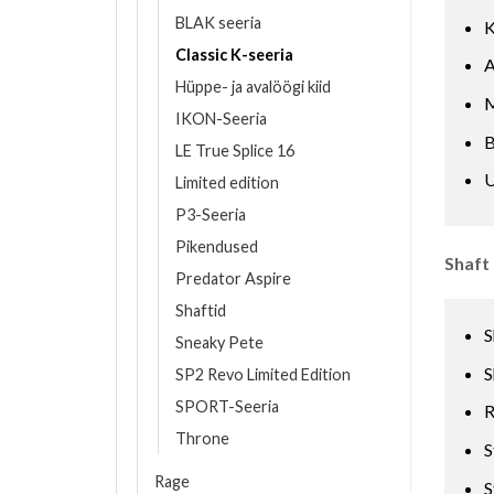
BLAK seeria
K
Classic K-seeria
A
Hüppe- ja avalöögi kiid
M
IKON-Seeria
B
LE True Splice 16
U
Limited edition
P3-Seeria
Pikendused
Shaft
Predator Aspire
Shaftid
S
Sneaky Pete
S
SP2 Revo Limited Edition
SPORT-Seeria
R
Throne
S
Rage
S