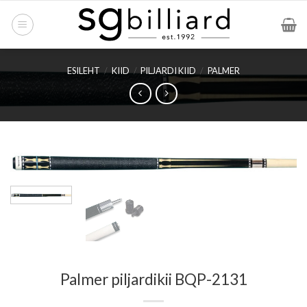
Skip
to
content
ESILEHT
/
KIID
/
PILJARDI KIID
/
PALMER
Palmer piljardikii BQP-2131