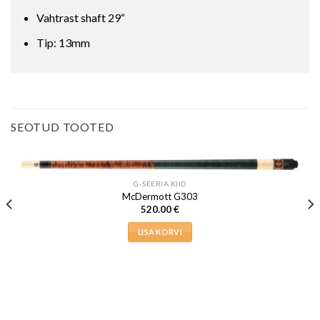
Vahtrast shaft 29“
Tip: 13mm
SEOTUD TOOTED
G-SEERIA KIID
McDermott G303
520.00
€
LISA KORVI