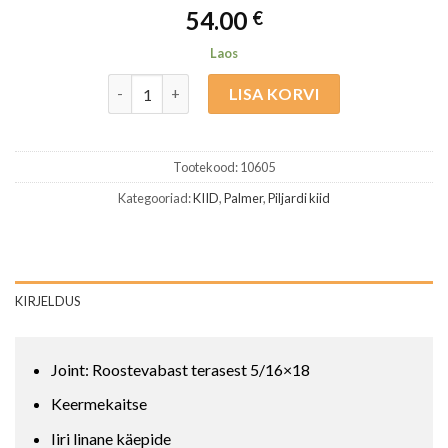
54.00
€
Laos
Palmer piljardikii BQP-2131 kogus
LISA KORVI
Tootekood:
10605
Kategooriad:
KIID
,
Palmer
,
Piljardi kiid
KIRJELDUS
Joint: Roostevabast terasest 5/16×18
Keermekaitse
Iiri linane käepide