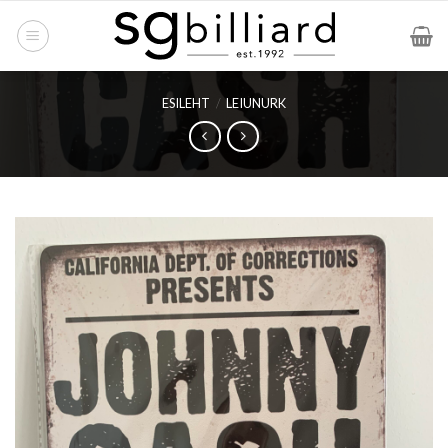
Skip
to
content
ESILEHT
/
LEIUNURK