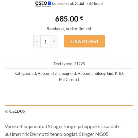
Kuumakse al.
21.06
/ 60 kuud
685.00
€
Saadaval järeltellimisel
McDermott Break/Jump Cue Stinger NG05 kogus
LISA KORVI
Tootekood:
21225
Kategooriad:
Hüppe ja lahtilöögi kiid
,
Hüppe/lahtilöögi kiid
,
KIID
,
McDermott
KIRJELDUS
Värskelt kujundatud Stinger löögi- ja hüppekii sisaldab
uusimat McDermotti tehnoloogiat. Stinger NG05