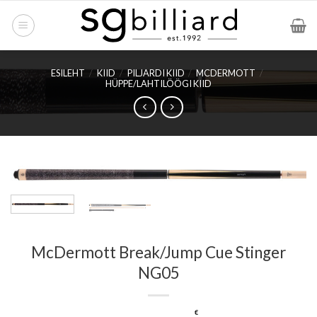
Skip
to
content
ESILEHT
/
KIID
/
PILJARDI KIID
/
MCDERMOTT
/
HÜPPE/LAHTILÖÖGI KIID
McDermott Break/Jump Cue Stinger
NG05
€