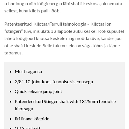
tehnoloogia viib löögienergia läbi shafti keskosa, olenemata
sellest, kuhu kiiots palli lööb.
Patenteeritud Kiiotsa/Ferruli tehnoloogia – Kiiotsal on
“stingeri” tüvi, mis ulatub allapoole auku keskel. Kokkupuutel
läheb löögijõud kiiotsa keskele ning mööda tüve, kandes jõu
otse shafti keskele. Selle tulemuseks on väga tõhus ja täpne
tabamus.
Must tagaosa
3/8″-10 joint koos fenoolse sisemusega
Quick release jump joint
Patendeeritud Stinger shaft with 13.25mm fenoolse
kiiotsaga
Iiri linane käepide
G-Core shaft