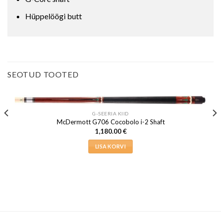
Hüppelöögi butt
SEOTUD TOOTED
G-SEERIA KIID
McDermott G706 Cocobolo i-2 Shaft
1,180.00
€
LISA KORVI