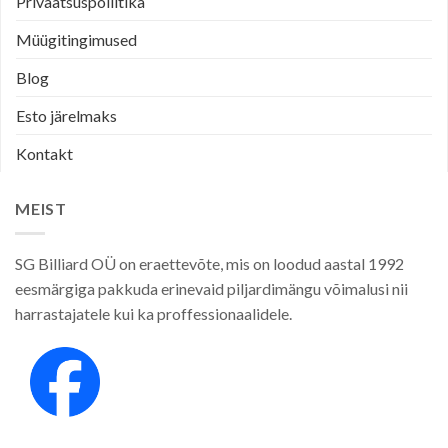
Privaatsuspoliitika
Müügitingimused
Blog
Esto järelmaks
Kontakt
MEIST
SG Billiard OÜ on eraettevõte, mis on loodud aastal 1992
eesmärgiga pakkuda erinevaid piljardimängu võimalusi nii
harrastajatele kui ka proffessionaalidele.