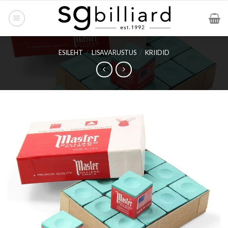
Skip
to
content
ESILEHT
/
LISAVARUSTUS
/
KRIIDID