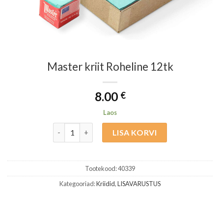
Master kriit Roheline 12tk
8.00
€
Laos
Master kriit Roheline 12tk kogus
LISA KORVI
Tootekood:
40339
Kategooriad:
Kriidid
,
LISAVARUSTUS