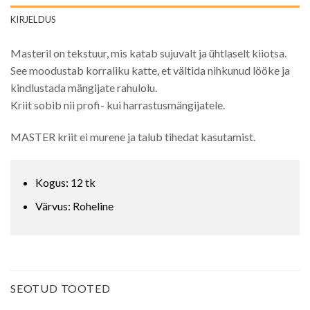
KIRJELDUS
Masteril on tekstuur, mis katab sujuvalt ja ühtlaselt kiiotsa.
See moodustab korraliku katte, et vältida nihkunud lööke ja
kindlustada mängijate rahulolu.
Kriit sobib nii profi- kui harrastusmängijatele.
MASTER kriit ei murene ja talub tihedat kasutamist.
Kogus: 12 tk
Värvus: Roheline
SEOTUD TOOTED