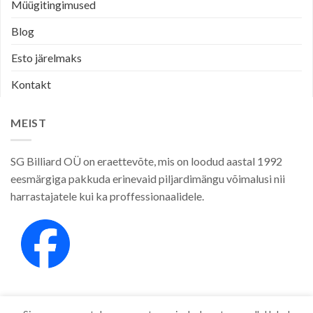
Müügitingimused
Blog
Esto järelmaks
Kontakt
MEIST
SG Billiard OÜ on eraettevõte, mis on loodud aastal 1992
eesmärgiga pakkuda erinevaid piljardimängu võimalusi nii
harrastajatele kui ka proffessionaalidele.