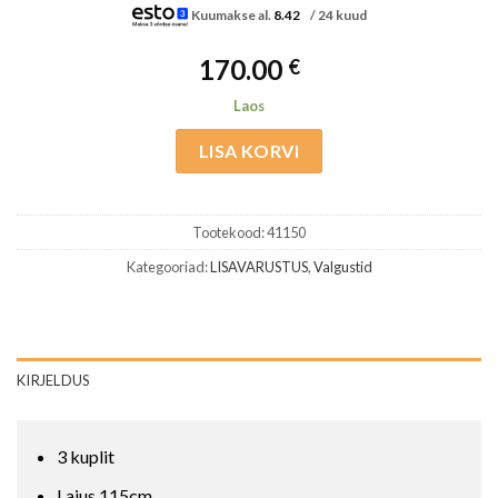
Kuumakse al.
8.42
/ 24 kuud
170.00
€
Laos
LISA KORVI
Tootekood:
41150
Kategooriad:
LISAVARUSTUS
,
Valgustid
KIRJELDUS
3 kuplit
Laius 115cm