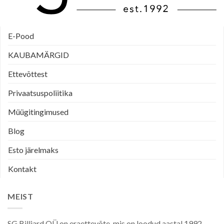
E-Pood
KAUBAMÄRGID
Ettevõttest
Privaatsuspoliitika
Müügitingimused
Blog
Esto järelmaks
Kontakt
MEIST
SG Billiard OÜ on eraettevõte, mis on loodud aastal 1992