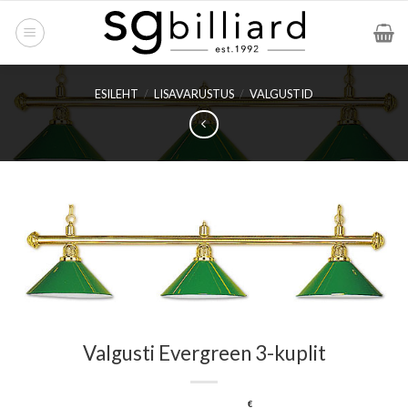
Skip
to
content
ESILEHT
/
LISAVARUSTUS
/
VALGUSTID
Valgusti Evergreen 3-kuplit
€