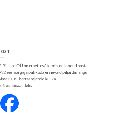
EIST
 Billiard OÜ on eraettevõte, mis on loodud aastal
992 eesmärgiga pakkuda erinevaid piljardimängu
imalusi nii harrastajatele kui ka
offessionaalidele.