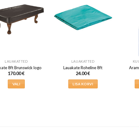
LAUAKATTED
LAUAKATTED
KU
kate 8ft Brunswick logo
Lauakate Roheline 8ft
Arami
170.00
€
24.00
€
VALI
LISA KORVI
Sellel
tootel
on
mitu
varianti.
Valikuid
saab