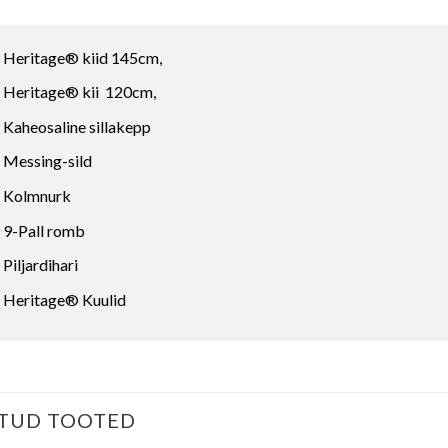
 Heritage® kiid 145cm,
 Heritage® kii 120cm,
 Kaheosaline sillakepp
 Messing-sild
 Kolmnurk
 9-Pall romb
 Piljardihari
 Heritage® Kuulid
TUD TOOTED