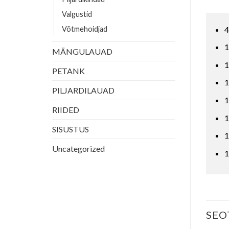
Valgustid
4
Võtmehoidjad
1
MÄNGULAUAD
1
PETANK
1
PILJARDILAUAD
1
RIIDED
1
SISUSTUS
1
Uncategorized
1
SEO