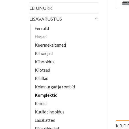
LEIUNURK
LISAVARUSTUS
Ferrulid
Harjad
Keermekaitsmed
Kiihoidjad
Kiihooldus
Kiiotsad
Kiisillad
Kolmnurgad ja rombid
Komplektid
Kriidid
Kuulide hooldus
Lauakatted
KIRJEL
Piljardikindad