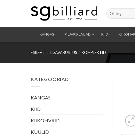
Skip
to
Otsi:
content
KANGAS
PILJARDILAUAD
KIID
KIIKOHVR
ESILEHT
/
LISAVARUSTUS
/
KOMPLEKTID
KATEGOORIAD
KANGAS
KIID
KIIKOHVRID
KUULID