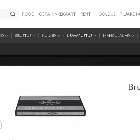
POOD
OSTA KINKEKAART
RENT
HOOLDUS
PILJARDI 
ID
SISUSTUS
KUULID
LISAVARUSTUS
MÄNGULAUAD
Br