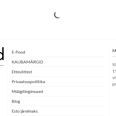
teha
tootelehel.
M
E-Pood
KAUBAMÄRGID
SG
1
Ettevõttest
võ
Privaatsuspoliitika
pr
Müügitingimused
Blog
Esto järelmaks