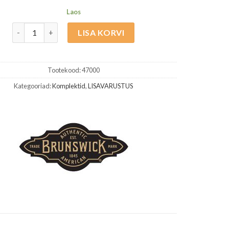
Laos
Brunswick Heritage Varustuse Komplekt kogus
LISA KORVI
Tootekood:
47000
Kategooriad:
Komplektid
,
LISAVARUSTUS