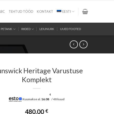
ABC
TEHTUD TÖÖD
KONTAKT
EESTI
PETANK
RIIDED
LEIUNURK
UUED TOOTED
unswick Heritage Varustuse
Komplekt
€
Kuumakse al.
16.08
/ 48 kuud
480.00
€