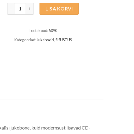
Jukebox Denver Bluetooth kogus
LISA KORVI
Tootekood:
5090
Kategooriad:
Jukeboxid
,
SISUSTUS
kalisi jukeboxe, kuid modernsust lisavad CD-