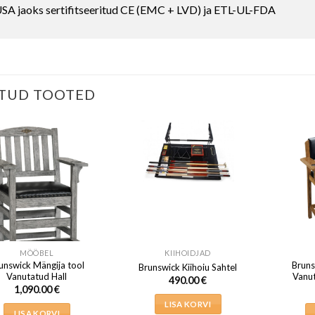
SA jaoks sertifitseeritud CE (EMC + LVD) ja ETL-UL-FDA
TUD TOOTED
MÖÖBEL
KIIHOIDJAD
unswick Mängija tool
Bruns
Brunswick Kiihoiu Sahtel
Vanutatud Hall
Vanu
490.00
€
1,090.00
€
LISA KORVI
LISA KORVI