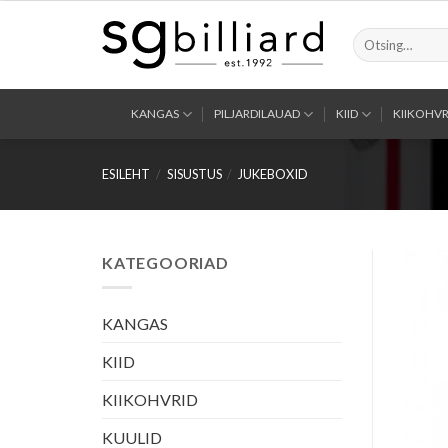
Skip
to
Otsi:
content
KANGAS
PILJARDILAUAD
KIID
KIIKOHVR
ESILEHT
/
SISUSTUS
/
JUKEBOXID
KATEGOORIAD
KANGAS
KIID
KIIKOHVRID
KUULID