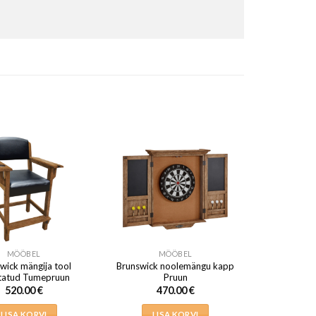
MÖÖBEL
MÖÖBEL
wick mängija tool
Brunswick noolemängu kapp
tatud Tumepruun
Pruun
520.00
€
470.00
€
LISA KORVI
LISA KORVI