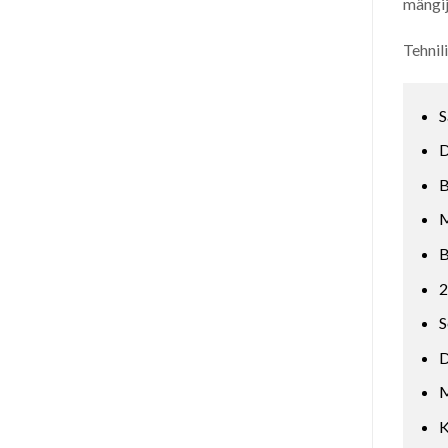
mängij
Tehnil
S
D
B
M
B
2
S
D
M
K