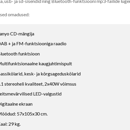
a, usb- ja sd-sisendid ning Bluetooth-funktsiooni mp3-failide lug
ised omadused:
anyo CD-mängija
AB + ja FM-funktsiooniga raadio
luetooth funktsioon
ultifunktsionaalne kaugjuhtimispult
assikõlarid, kesk- ja kõrgsageduskõlarid
.1 stereoheli kvaliteet, 2x40W võimsus
eitsmevärvilised LED-valgustid
igitaalne ekraan
õõdud: 57x105x30 cm.
aal: 29 kg.