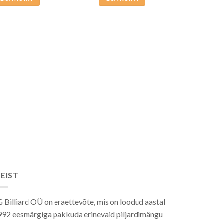
EIST
 Billiard OÜ on eraettevõte, mis on loodud aastal
992 eesmärgiga pakkuda erinevaid piljardimängu