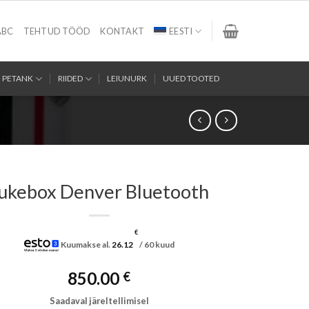
ABC
TEHTUD TÖÖD
KONTAKT
EESTI
PETANK
RIIDED
LEIUNURK
UUED TOOTED
ukebox Denver Bluetooth
€
Kuumakse al.
26.12
/ 60 kuud
850.00
€
Saadaval järeltellimisel