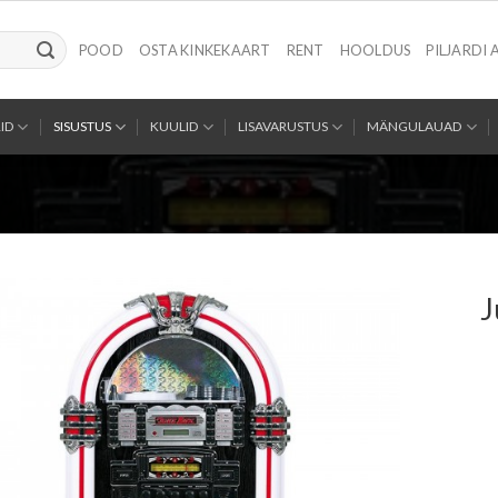
POOD
OSTA KINKEKAART
RENT
HOOLDUS
PILJARDI 
ID
SISUSTUS
KUULID
LISAVARUSTUS
MÄNGULAUAD
J