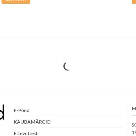
M
E-Pood
KAUBAMÄRGID
SG
1
Ettevõttest