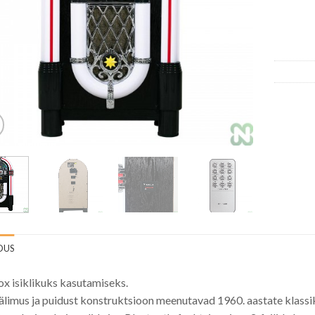
DUS
x isiklikuks kasutamiseks.
välimus ja puidust konstruktsioon meenutavad 1960. aastate klassi