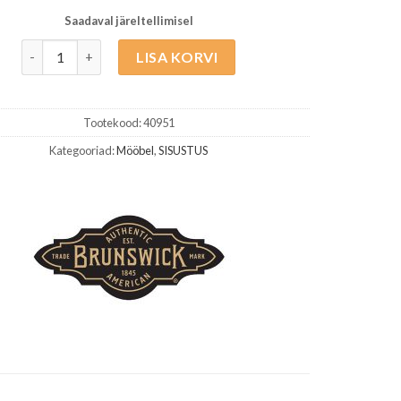
Saadaval järeltellimisel
Brunswick Noolemängu Kapp espresso kogus
LISA KORVI
Tootekood:
40951
Kategooriad:
Mööbel
,
SISUSTUS