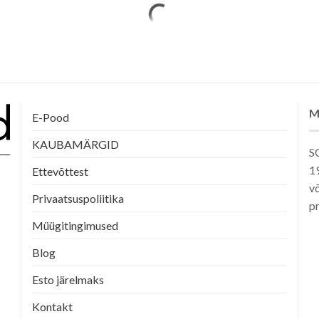
M
E-Pood
KAUBAMÄRGID
SG
1
Ettevõttest
võ
Privaatsuspoliitika
pr
Müügitingimused
Blog
Esto järelmaks
Kontakt