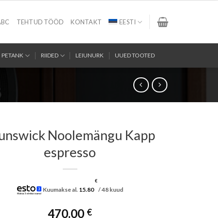
ABC
TEHTUD TÖÖD
KONTAKT
EESTI
PETANK
RIIDED
LEIUNURK
UUED TOOTED
unswick Noolemängu Kapp
espresso
€
Kuumakse al.
15.80
/ 48 kuud
470.00
€