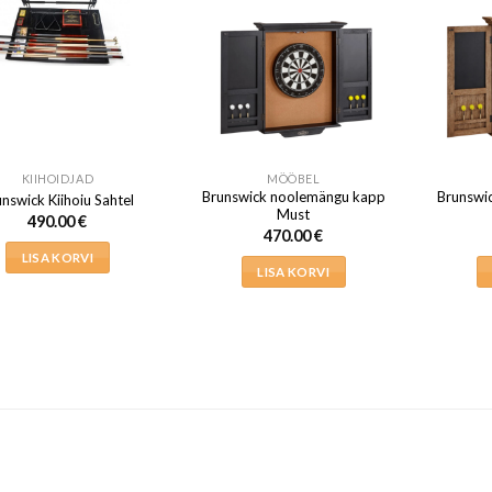
KIIHOIDJAD
MÖÖBEL
Brunswick noolemängu kapp
Brunswi
nswick Kiihoiu Sahtel
Must
490.00
€
470.00
€
LISA KORVI
LISA KORVI