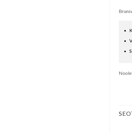
Brunsw
K
V
S
Noolel
SEO