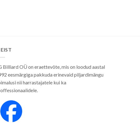
EIST
 Billiard OÜ on eraettevõte, mis on loodud aastal
992 eesmärgiga pakkuda erinevaid piljardimängu
imalusi nii harrastajatele kui ka
offessionaalidele.