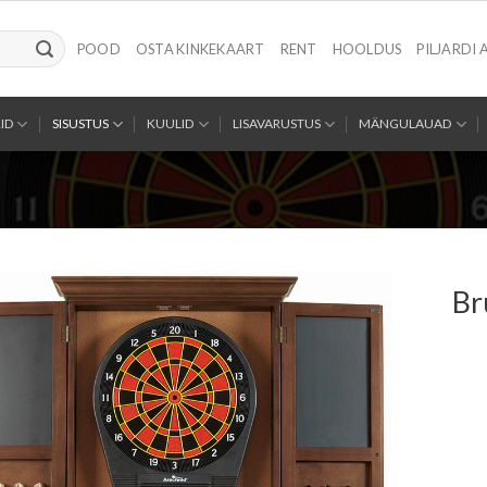
POOD
OSTA KINKEKAART
RENT
HOOLDUS
PILJARDI 
ID
SISUSTUS
KUULID
LISAVARUSTUS
MÄNGULAUAD
Br