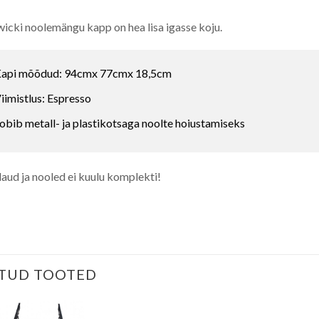
icki noolemängu kapp on hea lisa igasse koju.
api mõõdud: 94cmx 77cmx 18,5cm
iimistlus: Espresso
obib metall- ja plastikotsaga noolte hoiustamiseks
aud ja nooled ei kuulu komplekti!
TUD TOOTED