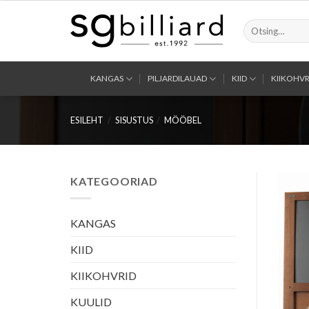
Skip
to
Otsi:
content
KANGAS
PILJARDILAUAD
KIID
KIIKOHVR
ESILEHT
/
SISUSTUS
/
MÖÖBEL
KATEGOORIAD
KANGAS
KIID
KIIKOHVRID
KUULID