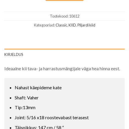
Tootekood:
10612
Kategooriad:
Classic
,
KIID
,
Piljardi kiid
KIRJELDUS
Ideaalne kii tava- ja harrastusmängijale väga hea hinna eest.
Nahast käepideme kate
Shaft: Vaher
Tip:13mm
Joint: 5/16 x18 roostevabast terasest
Täispikkus: 147 cm / 58 “