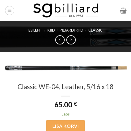
Skip
to
content
ESILEHT
/
KIID
/
PILJARDI KIID
/
CLASSIC
Classic WE-04, Leather, 5/16 x 18
65.00
€
Laos
LISA KORVI