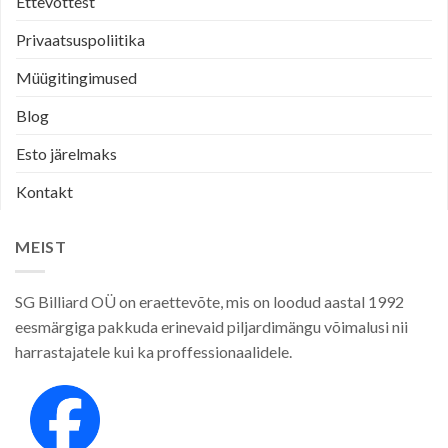
Ettevõttest
Privaatsuspoliitika
Müügitingimused
Blog
Esto järelmaks
Kontakt
MEIST
SG Billiard OÜ on eraettevõte, mis on loodud aastal 1992
eesmärgiga pakkuda erinevaid piljardimängu võimalusi nii
harrastajatele kui ka proffessionaalidele.