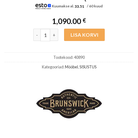
€
Kuumakse al.
33.51
/ 60 kuud
1,090.00
€
Brunswick Mängija tool Must kogus
LISA KORVI
Tootekood:
40890
Kategooriad:
Mööbel
,
SISUSTUS