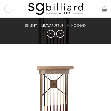
Skip
to
content
ESILEHT
/
LISAVARUSTUS
/
KIIHOIDJAD