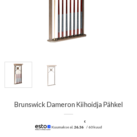
Brunswick Dameron Kiihoidja Pähkel
€
Kuumakse al.
26.36
/ 60 kuud