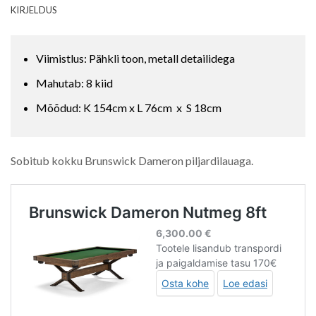
KIRJELDUS
Viimistlus: Pähkli toon, metall detailidega
Mahutab: 8 kiid
Mõõdud: K 154cm x L 76cm x S 18cm
Sobitub kokku Brunswick Dameron piljardilauaga.