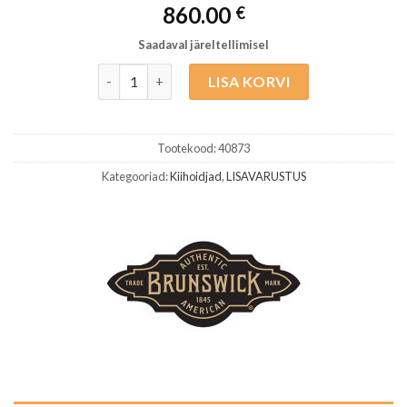
860.00
€
Saadaval järeltellimisel
Brunswick Dameron Kiihoidja Pähkel kogus
LISA KORVI
Tootekood:
40873
Kategooriad:
Kiihoidjad
,
LISAVARUSTUS