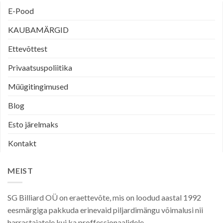
E-Pood
KAUBAMÄRGID
Ettevõttest
Privaatsuspoliitika
Müügitingimused
Blog
Esto järelmaks
Kontakt
MEIST
SG Billiard OÜ on eraettevõte, mis on loodud aastal 1992
eesmärgiga pakkuda erinevaid piljardimängu võimalusi nii
harrastajatele kui ka proffessionaalidele.