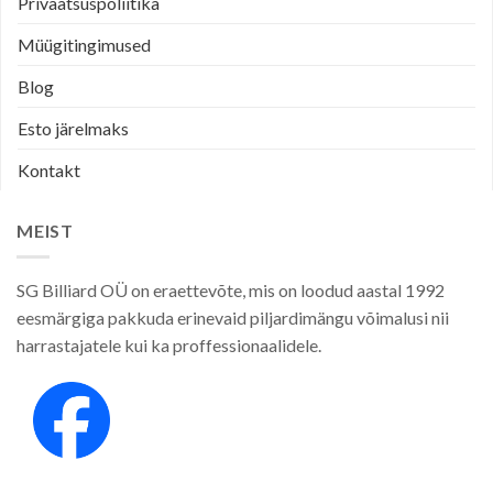
Privaatsuspoliitika
Müügitingimused
Blog
Esto järelmaks
Kontakt
MEIST
SG Billiard OÜ on eraettevõte, mis on loodud aastal 1992
eesmärgiga pakkuda erinevaid piljardimängu võimalusi nii
harrastajatele kui ka proffessionaalidele.