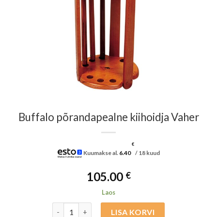
Buffalo põrandapealne kiihoidja Vaher
€
Kuumakse al.
6.40
/ 18 kuud
105.00
€
Laos
Buffalo põrandapealne kiihoidja Vaher kogus
LISA KORVI