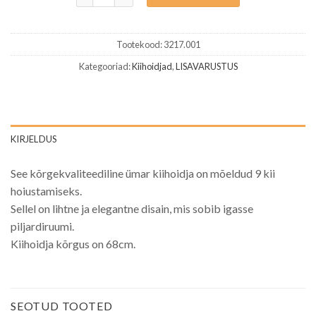
Tootekood:
3217.001
Kategooriad:
Kiihoidjad
,
LISAVARUSTUS
KIRJELDUS
See kõrgekvaliteediline ümar kiihoidja on mõeldud 9 kii
hoiustamiseks.
Sellel on lihtne ja elegantne disain, mis sobib igasse
piljardiruumi.
Kiihoidja kõrgus on 68cm.
SEOTUD TOOTED