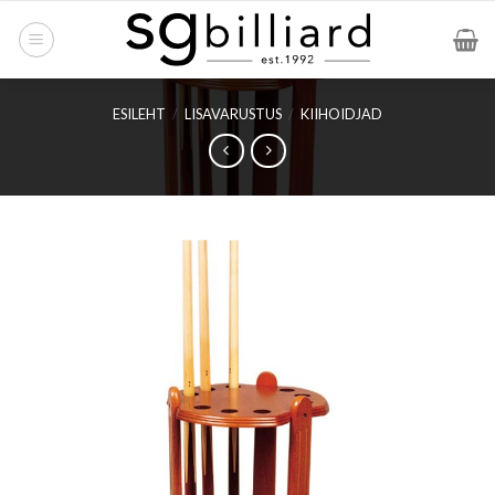
Skip
to
content
ESILEHT
/
LISAVARUSTUS
/
KIIHOIDJAD