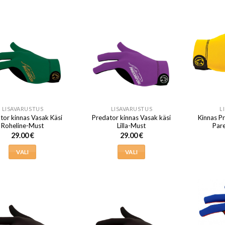
tootel
tootel
on
on
mitu
mitu
varianti.
varianti.
Valikuid
Valikuid
saab
saab
teha
teha
tootelehel.
tootelehel.
LISAVARUSTUS
LISAVARUSTUS
L
tor kinnas Vasak Käsi
Predator kinnas Vasak käsi
Kinnas P
Roheline-Must
Lilla-Must
Pare
29.00
€
29.00
€
VALI
VALI
Sellel
Sellel
tootel
tootel
on
on
mitu
mitu
varianti.
varianti.
Valikuid
Valikuid