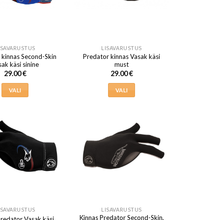
saab
saab
teha
teha
tootelehel.
tootelehel.
ISAVARUSTUS
LISAVARUSTUS
 kinnas Second-Skin
Predator kinnas Vasak käsi
ak käsi sinine
must
29.00
€
29.00
€
VALI
VALI
Sellel
Sellel
tootel
tootel
on
on
mitu
mitu
varianti.
varianti.
Valikuid
Valikuid
saab
saab
teha
teha
tootelehel.
tootelehel.
ISAVARUSTUS
LISAVARUSTUS
Kinnas Predator Second-Skin,
Predator Vasak käsi