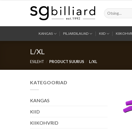
Skip
to
Otsi:
content
KANGAS
PILJARDILAUAD
KIID
KIIKOHVR
L/XL
ESILEHT
/
PRODUCT SUURUS
/
L/XL
KATEGOORIAD
KANGAS
KIID
KIIKOHVRID