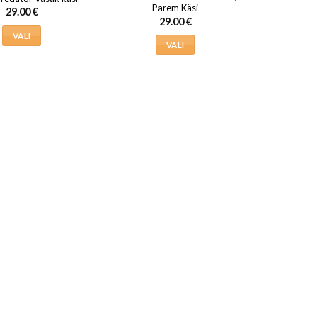
Parem Käsi
29.00
€
29.00
€
VALI
VALI
Sellel
Sellel
tootel
tootel
on
on
mitu
mitu
varianti.
varianti.
Valikuid
Valikuid
saab
saab
teha
teha
tootelehel.
tootelehel.