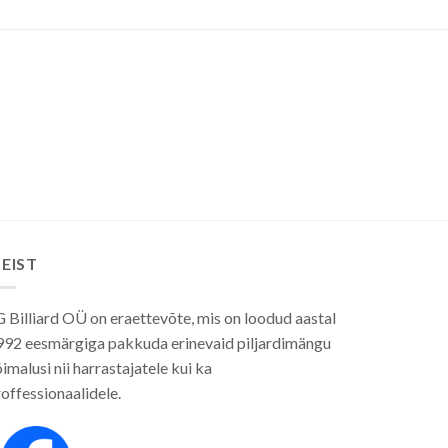
EIST
 Billiard OÜ on eraettevõte, mis on loodud aastal
992 eesmärgiga pakkuda erinevaid piljardimängu
imalusi nii harrastajatele kui ka
offessionaalidele.