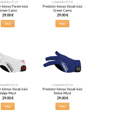
ISAVARUSTUS
LISAVARUSTUS
 kinnas Parem käsi
Predator kinnas Vasak käsi
Green Camo
Green Camo
29.00
€
29.00
€
VALI
VALI
Sellel
Sellel
tootel
tootel
on
on
mitu
mitu
varianti.
varianti.
Valikuid
Valikuid
saab
saab
teha
teha
tootelehel.
tootelehel.
ISAVARUSTUS
LISAVARUSTUS
r kinnas Vasak käsi
Predator kinnas Vasak käsi
Valge-Must
Sinine-Must
29.00
€
29.00
€
VALI
VALI
Sellel
Sellel