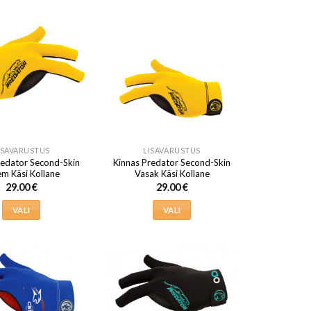
tootel
tootel
on
on
mitu
mitu
varianti.
varianti.
Valikuid
Valikuid
saab
saab
teha
teha
tootelehel.
tootelehel.
ISAVARUSTUS
LISAVARUSTUS
redator Second-Skin
Kinnas Predator Second-Skin
m Käsi Kollane
Vasak Käsi Kollane
29.00
€
29.00
€
VALI
VALI
Sellel
Sellel
tootel
tootel
on
on
mitu
mitu
varianti.
varianti.
Valikuid
Valikuid