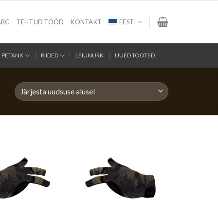
ABC
TEHTUD TÖÖD
KONTAKT
EESTI
PETANK
RIIDED
LEIUNURK
UUED TOOTED