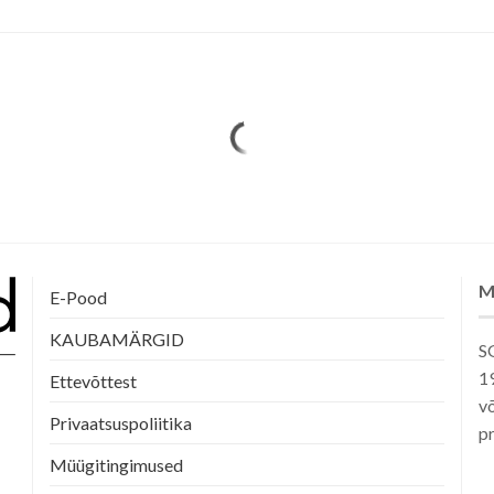
on
on
mitu
mitu
varianti.
varianti.
Valikuid
Valikuid
saab
saab
teha
teha
tootelehel.
tootelehel.
M
E-Pood
KAUBAMÄRGID
SG
1
Ettevõttest
võ
Privaatsuspoliitika
pr
Müügitingimused