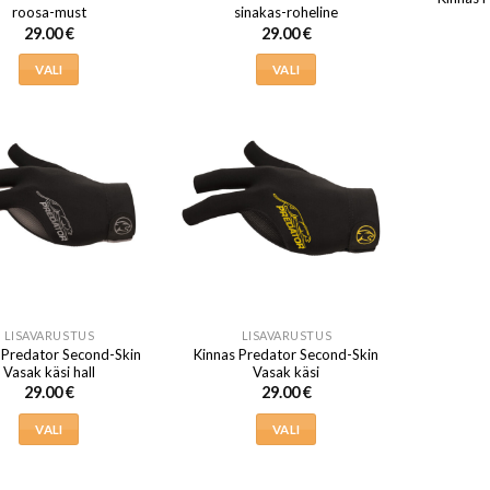
roosa-must
sinakas-roheline
29.00
€
29.00
€
VALI
VALI
Sellel
Sellel
tootel
tootel
on
on
mitu
mitu
varianti.
varianti.
Valikuid
Valikuid
saab
saab
teha
teha
tootelehel.
tootelehel.
LISAVARUSTUS
LISAVARUSTUS
 Predator Second-Skin
Kinnas Predator Second-Skin
Vasak käsi hall
Vasak käsi
29.00
€
29.00
€
VALI
VALI
Sellel
Sellel
tootel
tootel