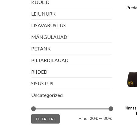
KUULID
Preda
LEIUNURK
LISAVARUSTUS
MÄNGULAUAD
PETANK
PILJARDILAUAD
RIIDED
SISUSTUS
Uncategorized
Kinnas
Minimaalne
Maksimaalne
Hind:
20 €
—
30 €
FILTREERI
hind
hind