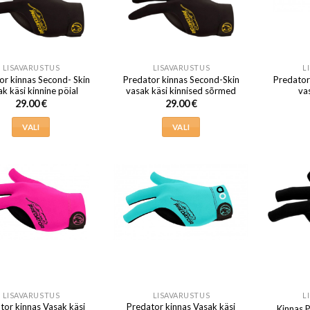
saab
saab
teha
teha
tootelehel.
tootelehel.
LISAVARUSTUS
LISAVARUSTUS
L
or kinnas Second- Skin
Predator kinnas Second-Skin
Predator
k käsi kinnine pöial
vasak käsi kinnised sõrmed
vas
29.00
€
29.00
€
VALI
VALI
Sellel
Sellel
tootel
tootel
on
on
mitu
mitu
varianti.
varianti.
Valikuid
Valikuid
saab
saab
teha
teha
tootelehel.
tootelehel.
LISAVARUSTUS
LISAVARUSTUS
L
tor kinnas Vasak käsi
Predator kinnas Vasak käsi
Kinnas 