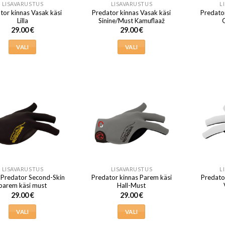
LISAVARUSTUS
LISAVARUSTUS
L
tor kinnas Vasak käsi
Predator kinnas Vasak käsi
Predator
Lilla
Sinine/Must Kamuflaaž
29.00
€
29.00
€
VALI
VALI
Sellel
Sellel
tootel
tootel
on
on
mitu
mitu
varianti.
varianti.
Valikuid
Valikuid
saab
saab
teha
teha
tootelehel.
tootelehel.
LISAVARUSTUS
LISAVARUSTUS
L
 Predator Second-Skin
Predator kinnas Parem käsi
Predato
parem käsi must
Hall-Must
29.00
€
29.00
€
VALI
VALI
Sellel
Sellel