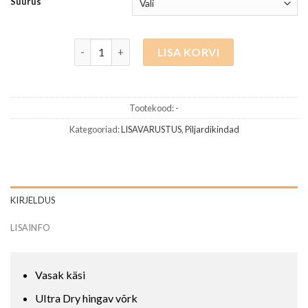
Suurus
Predator kinnas Vasak käsi Lilla-Must kogus
LISA KORVI
Tootekood:
-
Kategooriad:
LISAVARUSTUS
,
Piljardikindad
KIRJELDUS
LISAINFO
Vasak käsi
UItra Dry hingav võrk