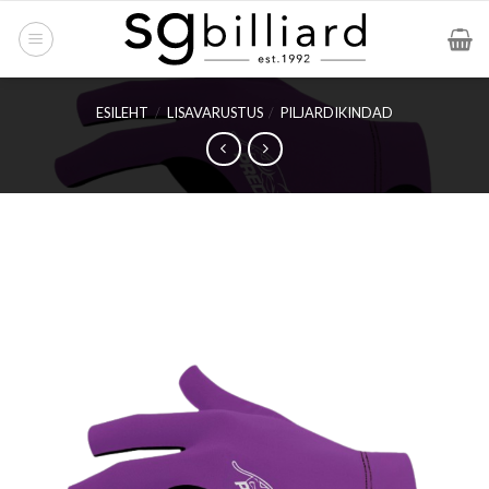
Skip
to
content
ESILEHT
/
LISAVARUSTUS
/
PILJARDIKINDAD