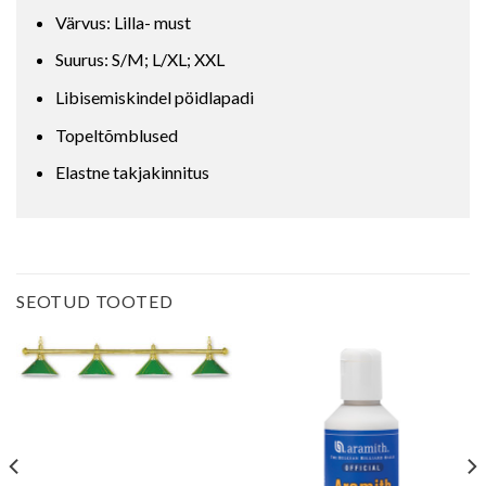
Värvus: Lilla- must
Suurus: S/M; L/XL; XXL
Libisemiskindel pöidlapadi
Topeltõmblused
Elastne takjakinnitus
SEOTUD TOOTED