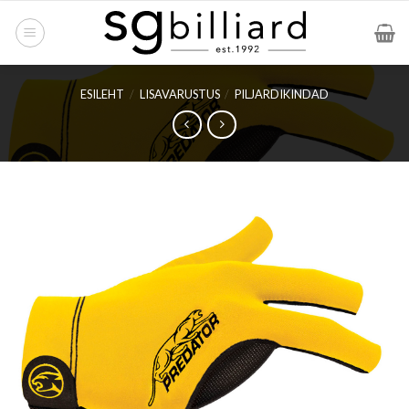
Skip
to
content
ESILEHT
/
LISAVARUSTUS
/
PILJARDIKINDAD