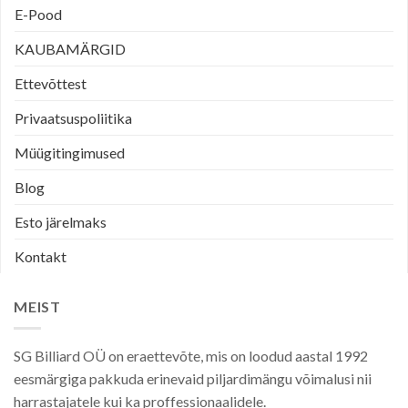
E-Pood
KAUBAMÄRGID
Ettevõttest
Privaatsuspoliitika
Müügitingimused
Blog
Esto järelmaks
Kontakt
MEIST
SG Billiard OÜ on eraettevõte, mis on loodud aastal 1992
eesmärgiga pakkuda erinevaid piljardimängu võimalusi nii
harrastajatele kui ka proffessionaalidele.