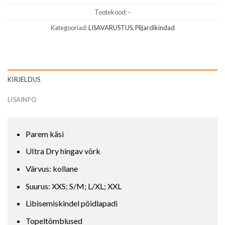
Tootekood:
-
Kategooriad:
LISAVARUSTUS
,
Piljardikindad
KIRJELDUS
LISAINFO
Parem käsi
UItra Dry hingav võrk
Värvus: kollane
Suurus: XXS; S/M; L/XL; XXL
Libisemiskindel pöidlapadi
Topeltõmblused