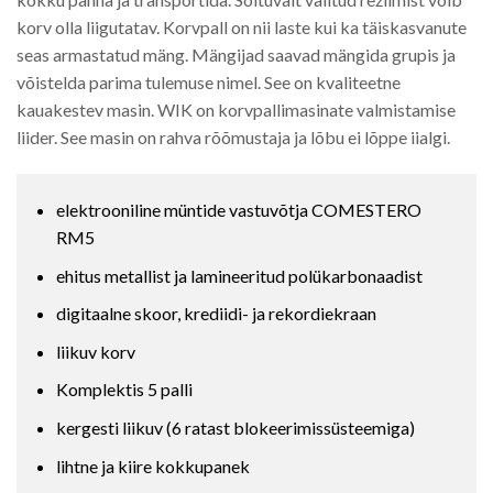
korv olla liigutatav. Korvpall on nii laste kui ka täiskasvanute
seas armastatud mäng. Mängijad saavad mängida grupis ja
võistelda parima tulemuse nimel. See on kvaliteetne
kauakestev masin. WIK on korvpallimasinate valmistamise
liider. See masin on rahva rõõmustaja ja lõbu ei lõppe iialgi.
elektrooniline müntide vastuvõtja COMESTERO
RM5
ehitus metallist ja lamineeritud polükarbonaadist
digitaalne skoor, krediidi- ja rekordiekraan
liikuv korv
Komplektis 5 palli
kergesti liikuv (6 ratast blokeerimissüsteemiga)
lihtne ja kiire kokkupanek