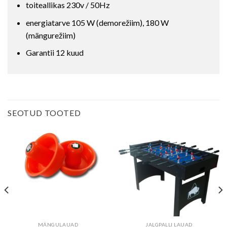
toiteallikas 230v / 50Hz
energiatarve 105 W (demorežiim), 180 W
(mängurežiim)
Garantii 12 kuud
SEOTUD TOOTED
MÄNGULAUAD
JALGPALLI LAUAD