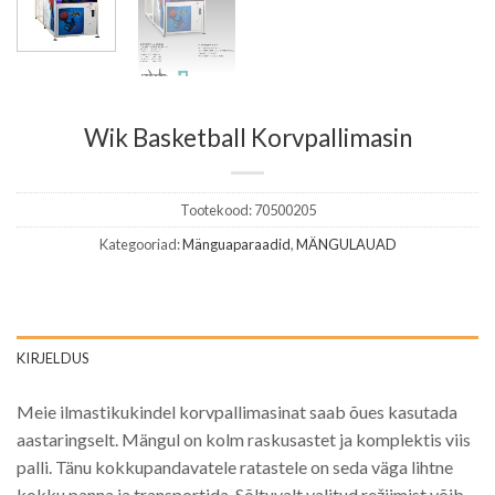
Wik Basketball Korvpallimasin
Tootekood:
70500205
Kategooriad:
Mänguaparaadid
,
MÄNGULAUAD
KIRJELDUS
Meie ilmastikukindel korvpallimasinat saab õues kasutada
aastaringselt. Mängul on kolm raskusastet ja komplektis viis
palli. Tänu kokkupandavatele ratastele on seda väga lihtne
kokku panna ja transportida. Sõltuvalt valitud režiimist võib