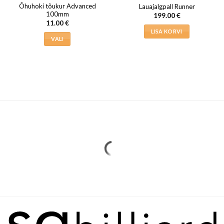
Õhuhoki tõukur Advanced
Lauajalgpall Runner
100mm
199.00
€
11.00
€
LISA KORVI
VALI
Sellel
tootel
on
mitu
varianti.
Valikuid
saab
teha
tootelehel.