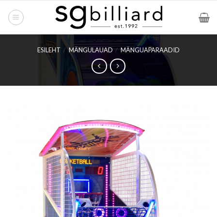
Skip
to
content
ESILEHT
/
MÄNGULAUAD
/
MÄNGUAPARAADID