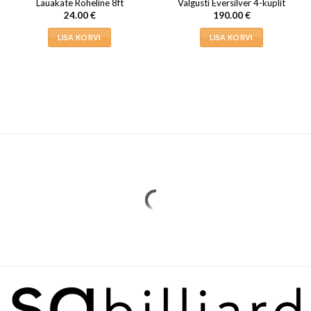
Lauakate Roheline 8ft
Valgusti Eversilver 4-kuplit
24.00
€
190.00
€
LISA KORVI
LISA KORVI