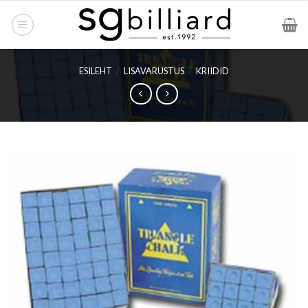
Skip
to
content
ESILEHT
/
LISAVARUSTUS
/
KRIIDID