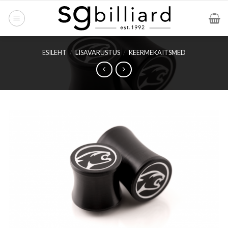
Skip
to
content
ESILEHT
/
LISAVARUSTUS
/
KEERMEKAITSMED