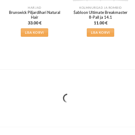
HARJAD
KOLMNURGAD JA ROMBID
Brunswick Piljardihari Natural
Šabloon Ultimate Breakmaster
Hair
8-Pall ja 14.1
33.00
€
11.00
€
LISA KORVI
LISA KORVI