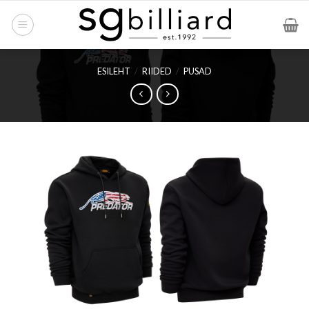
Skip
to
content
ESILEHT
/
RIIDED
/
PUSAD