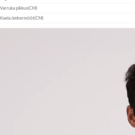
Varruka pikkus(CM)
Kaela ümbermõõt(CM)
deoesitaja