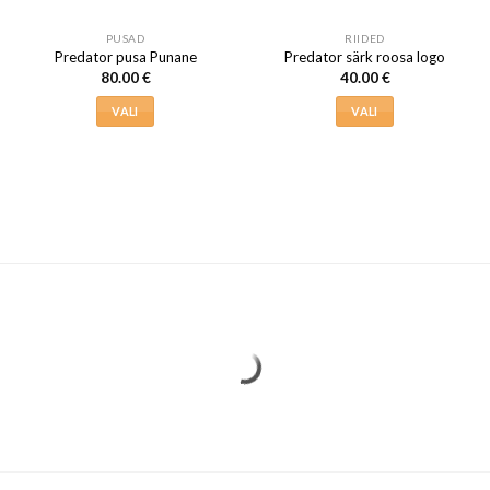
PUSAD
RIIDED
Predator pusa Punane
Predator särk roosa logo
80.00
€
40.00
€
VALI
VALI
Sellel
Sellel
tootel
tootel
on
on
mitu
mitu
varianti.
varianti.
Valikuid
Valikuid
saab
saab
teha
teha
tootelehel.
tootelehel.