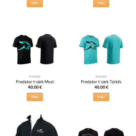
VALI
VALI
Sellel
Sellel
tootel
tootel
on
on
mitu
mitu
varianti.
varianti.
Valikuid
Valikuid
saab
saab
teha
teha
tootelehel.
tootelehel.
RIIDED
RIIDED
Predator t-särk Must
Predator t-särk Türkiis
40.00
€
40.00
€
VALI
VALI
Sellel
Sellel
tootel
tootel
on
on
mitu
mitu
varianti.
varianti.
Valikuid
Valikuid