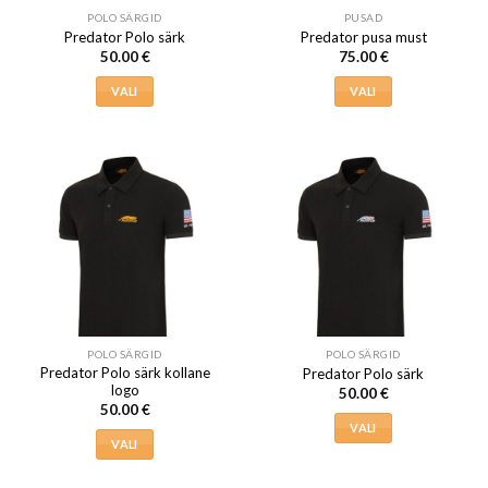
POLO SÄRGID
PUSAD
Predator Polo särk
Predator pusa must
50.00
€
75.00
€
VALI
VALI
Sellel
Sellel
tootel
tootel
on
on
mitu
mitu
varianti.
varianti.
Valikuid
Valikuid
saab
saab
teha
teha
tootelehel.
tootelehel.
POLO SÄRGID
POLO SÄRGID
Predator Polo särk kollane
Predator Polo särk
logo
50.00
€
50.00
€
VALI
VALI
Sellel
Sellel
tootel