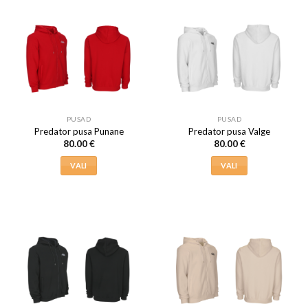
mitu
mitu
varianti.
varianti.
Valikuid
Valikuid
saab
saab
teha
teha
tootelehel.
tootelehel.
PUSAD
PUSAD
Predator pusa Punane
Predator pusa Valge
80.00
€
80.00
€
VALI
VALI
Sellel
Sellel
tootel
tootel
on
on
mitu
mitu
varianti.
varianti.
Valikuid
Valikuid
saab
saab
teha
teha
tootelehel.
tootelehel.