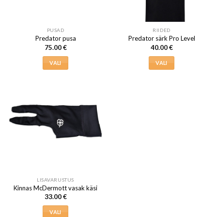
tootelehel.
tootelehel.
PUSAD
RIIDED
Predator pusa
Predator särk Pro Level
75.00
€
40.00
€
VALI
VALI
Sellel
Sellel
tootel
tootel
on
on
mitu
mitu
varianti.
varianti.
Valikuid
Valikuid
saab
saab
teha
teha
tootelehel.
tootelehel.
LISAVARUSTUS
Kinnas McDermott vasak käsi
33.00
€
VALI