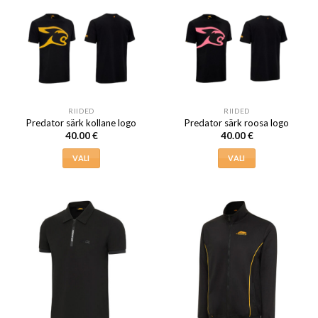
mitu
mitu
varianti.
varianti.
Valikuid
Valikuid
saab
saab
teha
teha
tootelehel.
tootelehel.
RIIDED
RIIDED
Predator särk kollane logo
Predator särk roosa logo
40.00
€
40.00
€
VALI
VALI
Sellel
Sellel
tootel
tootel
on
on
mitu
mitu
varianti.
varianti.
Valikuid
Valikuid
saab
saab
teha
teha
tootelehel.
tootelehel.