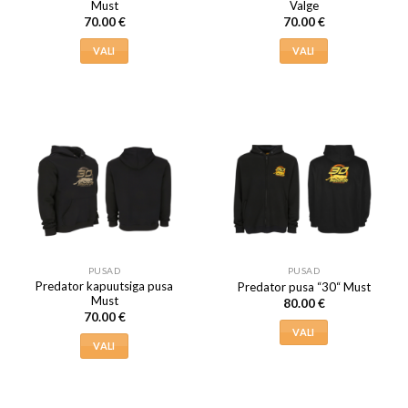
Must
Valge
70.00
€
70.00
€
VALI
VALI
Sellel
Sellel
tootel
tootel
on
on
mitu
mitu
varianti.
varianti.
Valikuid
Valikuid
saab
saab
teha
teha
tootelehel.
tootelehel.
PUSAD
PUSAD
Predator kapuutsiga pusa
Predator pusa “30“ Must
Must
80.00
€
70.00
€
VALI
VALI
Sellel
Sellel
tootel
tootel
on
on