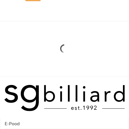
Sellel
tootel
on
mitu
varianti.
Valikuid
saab
teha
tootelehel.
E-Pood