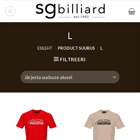
Skip
to
content
L
ESILEHT
/
PRODUCT SUURUS
/
L
FILTREERI