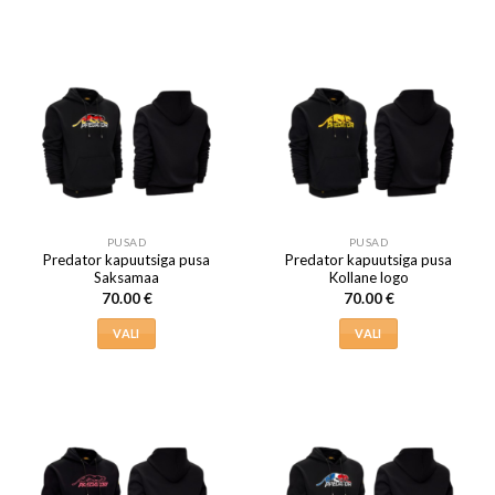
Sellel
tootel
tootel
on
on
mitu
mitu
varianti.
varianti.
Valikuid
Valikuid
saab
saab
teha
teha
tootelehel.
tootelehel.
PUSAD
PUSAD
Predator kapuutsiga pusa
Predator kapuutsiga pusa
Saksamaa
Kollane logo
70.00
€
70.00
€
VALI
VALI
Sellel
Sellel
tootel
tootel
on
on
mitu
mitu
varianti.
varianti.
Valikuid
Valikuid