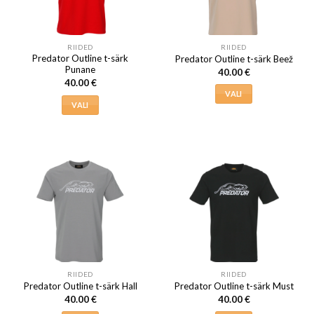
RIIDED
RIIDED
Predator Outline t-särk
Predator Outline t-särk Beež
Punane
40.00
€
40.00
€
VALI
VALI
Sellel
Sellel
tootel
tootel
on
on
mitu
mitu
varianti.
varianti.
Valikuid
Valikuid
saab
saab
teha
teha
tootelehel.
tootelehel.
RIIDED
RIIDED
Predator Outline t-särk Hall
Predator Outline t-särk Must
40.00
€
40.00
€