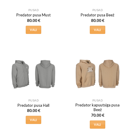
PUSAD
PUSAD
Predator pusa Must
Predator pusa Beež
80.00
€
80.00
€
VALI
VALI
Sellel
Sellel
tootel
tootel
on
on
mitu
mitu
varianti.
varianti.
Valikuid
Valikuid
saab
saab
teha
teha
tootelehel.
tootelehel.
PUSAD
PUSAD
Predator kapuutsiga pusa
Predator pusa Hall
Beež
80.00
€
70.00
€
VALI
VALI
Sellel