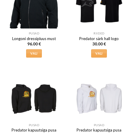
saab
saab
teha
teha
tootelehel.
tootelehel.
PUSAD
RIIDED
Longoni dressipluus must
Predator särk hall logo
96.00
€
30.00
€
VALI
VALI
Sellel
Sellel
tootel
tootel
on
on
mitu
mitu
varianti.
varianti.
Valikuid
Valikuid
saab
saab
teha
teha
tootelehel.
tootelehel.
PUSAD
PUSAD
Predator kapuutsiga pusa
Predator kapuutsiga pusa