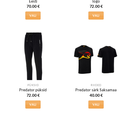
Eesti
logo
70.00
€
72.00
€
VALI
VALI
Sellel
Sellel
tootel
tootel
on
on
mitu
mitu
varianti.
varianti.
Valikuid
Valikuid
saab
saab
teha
teha
tootelehel.
tootelehel.
PÜKSID
RIIDED
Predator püksid
Predator särk Saksamaa
72.00
€
40.00
€
VALI
VALI
Sellel
Sellel
tootel
tootel
on
on