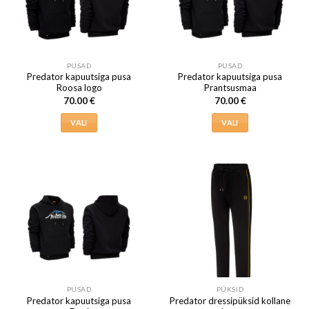
saab
saab
teha
teha
tootelehel.
tootelehel.
PUSAD
PUSAD
Predator kapuutsiga pusa
Predator kapuutsiga pusa
Roosa logo
Prantsusmaa
70.00
€
70.00
€
VALI
VALI
Sellel
Sellel
tootel
tootel
on
on
mitu
mitu
varianti.
varianti.
Valikuid
Valikuid
saab
saab
teha
teha
tootelehel.
tootelehel.
PUSAD
PÜKSID
Predator kapuutsiga pusa
Predator dressipüksid kollane