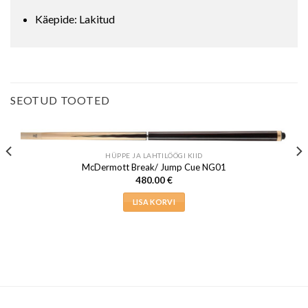
Käepide: Lakitud
SEOTUD TOOTED
HÜPPE JA LAHTILÖÖGI KIID
McDermott Break/ Jump Cue NG01
480.00
€
LISA KORVI