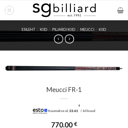
Skip
to
content
ESILEHT
/
KIID
/
PILJARDI KIID
/
MEUCCI
/
KIID
Meucci FR-1
€
Kuumakse al.
23.61
/ 60 kuud
770.00
€