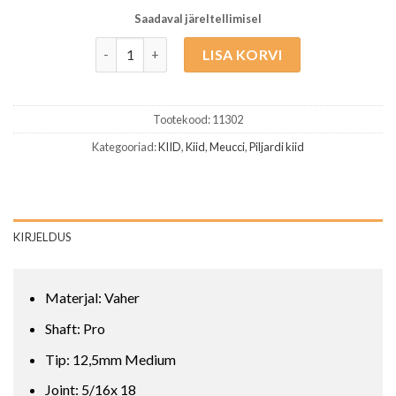
Saadaval järeltellimisel
Meucci FR-1 kogus
LISA KORVI
Tootekood:
11302
Kategooriad:
KIID
,
Kiid
,
Meucci
,
Piljardi kiid
KIRJELDUS
Materjal: Vaher
Shaft: Pro
Tip: 12,5mm Medium
Joint: 5/16x 18