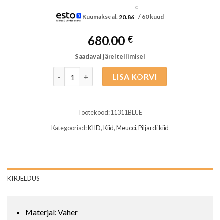
€
Kuumakse al.
20.86
/ 60 kuud
680.00
€
Saadaval järeltellimisel
Meucci Economy Cure 8- Blue kogus
LISA KORVI
Tootekood:
11311BLUE
Kategooriad:
KIID
,
Kiid
,
Meucci
,
Piljardi kiid
KIRJELDUS
Materjal: Vaher