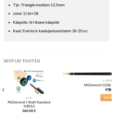
Tip: Triangle medium 12,5mm
Joint: 5/16×18
Käepide: Iiri linane käepide
Kaal: Everlock kaalujaotusüsteem 18-20 oz
SEOTUD TOOTED
G-SEERI
McDermott G206 Bl
490.
LISA 
KIID
McDermott I-Shaft Standard
3/8X10
360.00
€