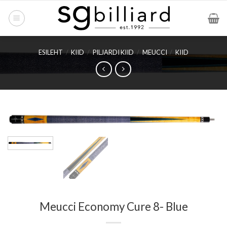
Skip
to
content
ESILEHT
/
KIID
/
PILJARDI KIID
/
MEUCCI
/
KIID
Meucci Economy Cure 8- Blue