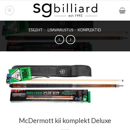
Skip
to
content
ESILEHT
/
LISAVARUSTUS
/
KOMPLEKTID
McDermott kii komplekt Deluxe