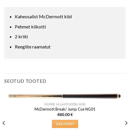
Kaheosalist McDermott kiid
Pehmet kiikotti
2 kriiti
Reeglite raamatut
SEOTUD TOOTED
HÜPPE JA LAHTILÖÖGI KIID
McDermott Break/ Jump Cue NG01
480.00
€
LISA KORVI