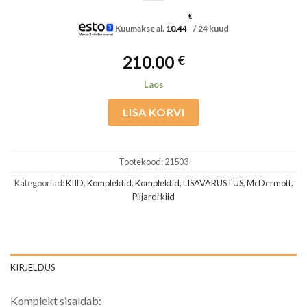
€
Kuumakse al.
10.44
/ 24 kuud
210.00
€
Laos
LISA KORVI
Tootekood:
21503
Kategooriad:
KIID
,
Komplektid
,
Komplektid
,
LISAVARUSTUS
,
McDermott
,
Piljardi kiid
KIRJELDUS
Komplekt sisaldab: