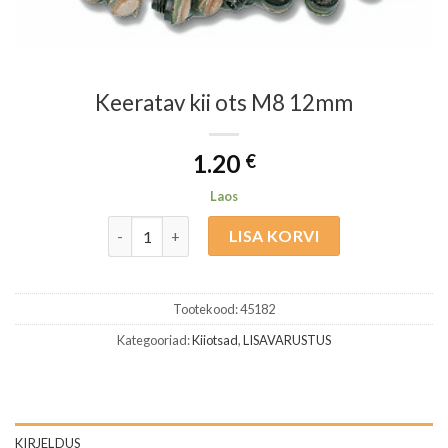
Keeratav kii ots M8 12mm
1.20
€
Laos
Keeratav kii ots M8 12mm kogus
LISA KORVI
Tootekood:
45182
Kategooriad:
Kiiotsad
,
LISAVARUSTUS
KIRJELDUS