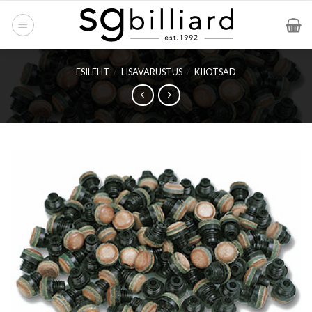
Skip
to
content
ESILEHT
/
LISAVARUSTUS
/
KIIOTSAD