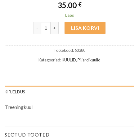
35.00
€
Laos
Jim Rempe Treeningkuul kogus
LISA KORVI
Tootekood:
60380
Kategooriad:
KUULID
,
Piljardikuulid
KIRJELDUS
Treeningkuul
SEOTUD TOOTED