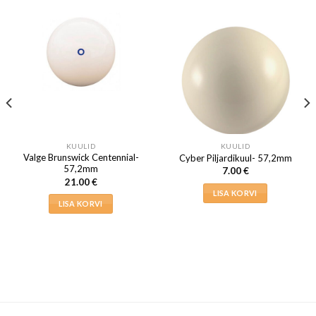
KUULID
KUULID
Valge Brunswick Centennial-
Cyber Piljardikuul- 57,2mm
57,2mm
7.00
€
21.00
€
LISA KORVI
LISA KORVI