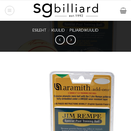
Skip
to
content
ESILEHT
/
KUULID
/
PILJARDIKUULID