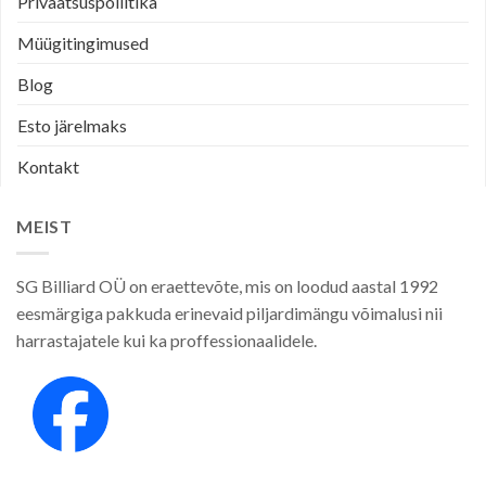
Privaatsuspoliitika
Müügitingimused
Blog
Esto järelmaks
Kontakt
MEIST
SG Billiard OÜ on eraettevõte, mis on loodud aastal 1992
eesmärgiga pakkuda erinevaid piljardimängu võimalusi nii
harrastajatele kui ka proffessionaalidele.