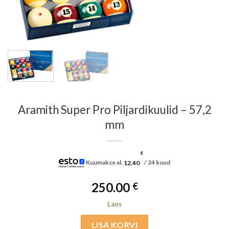
Aramith Super Pro Piljardikuulid – 57,2
mm
€
Kuumakse al.
12.40
/ 24 kuud
250.00
€
Laos
LISA KORVI