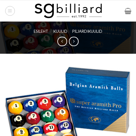
Skip
to
content
ESILEHT
/
KUULID
/
PILJARDIKUULID