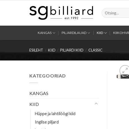
Skip
to
Otsi:
content
KANGAS
PILJARDILAUAD
KIID
KIIKOHVR
ESILEHT
/
KIID
/
PILJARDI KIID
/
CLASSIC
KATEGOORIAD
KANGAS
KIID
Hüppe ja lahtilöögi kiid
Inglise piljard