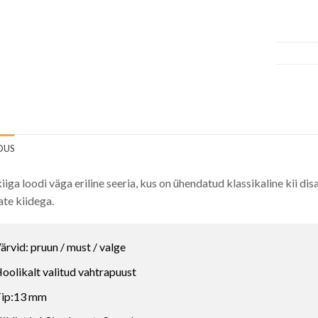
DUS
iiga loodi väga eriline seeria, kus on ühendatud klassikaline kii disa
ate kiidega.
ärvid: pruun / must / valge
oolikalt valitud vahtrapuust
ip:13 mm