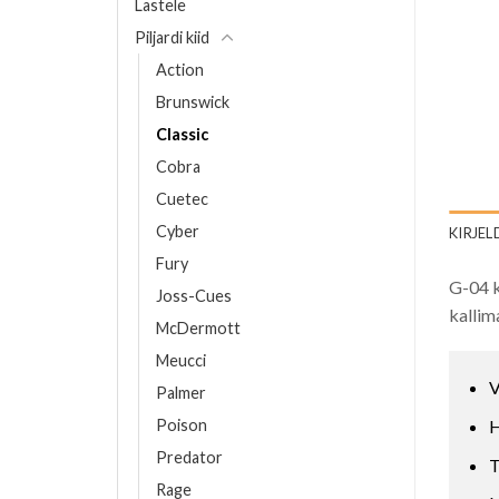
Lastele
Piljardi kiid
Action
Brunswick
Classic
Cobra
Cuetec
Cyber
KIRJEL
Fury
G-04 k
Joss-Cues
kallim
McDermott
Meucci
V
Palmer
Poison
H
Predator
T
Rage