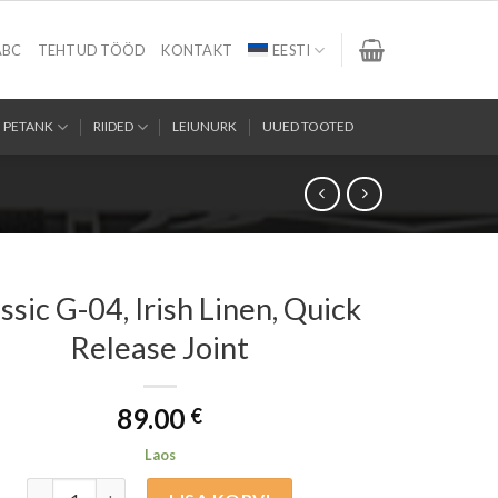
ABC
TEHTUD TÖÖD
KONTAKT
EESTI
PETANK
RIIDED
LEIUNURK
UUED TOOTED
ssic G-04, Irish Linen, Quick
Release Joint
89.00
€
Laos
Classic G-04, Irish Linen, Quick Release Joint kogus