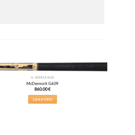
G-SEERIA KIID
McDermott G609
860.00
€
LISA KORVI