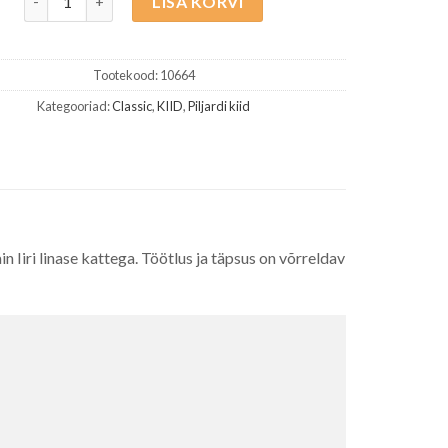
LISA KORVI
Tootekood:
10664
Kategooriad:
Classic
,
KIID
,
Piljardi kiid
in Iiri linase kattega. Töötlus ja täpsus on võrreldav