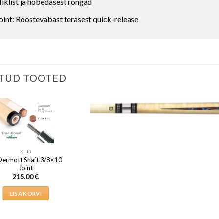
iklist ja hõbedasest rõngad
oint: Roostevabast terasest quick-release
TUD TOOTED
KIID
ermott Shaft 3/8×10
Joint
215.00
€
LISA KORVI