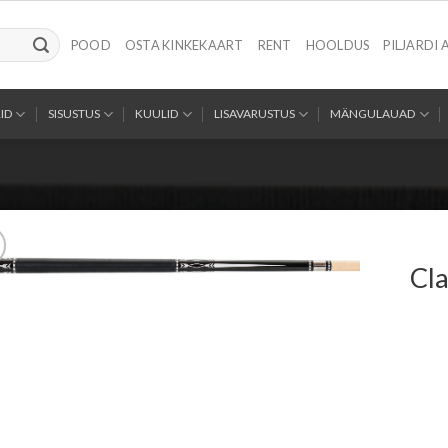
POOD
OSTA KINKEKAART
RENT
HOOLDUS
PILJARDI 
ID
SISUSTUS
KUULID
LISAVARUSTUS
MÄNGULAUAD
Cla