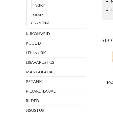
N
Schon
J
Saali kiid
Snuukri kiid
KIIKOHVRID
SEO
KUULID
LEIUNURK
LISAVARUSTUS
 S49
MÄNGULAUAD
PETANK
McD
PILJARDILAUAD
RIIDED
SISUSTUS