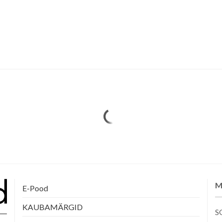
M
E-Pood
KAUBAMÄRGID
SG