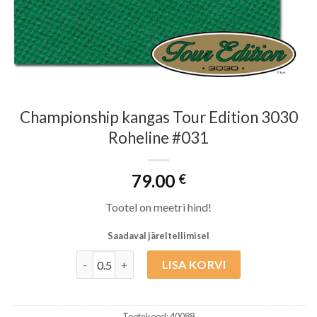
Championship kangas Tour Edition 3030
Roheline #031
79.00
€
Tootel on meetri hind!
Saadaval järeltellimisel
Championship kangas Tour Edition 3030 Roheline
LISA KORVI
Tootekood:
40088