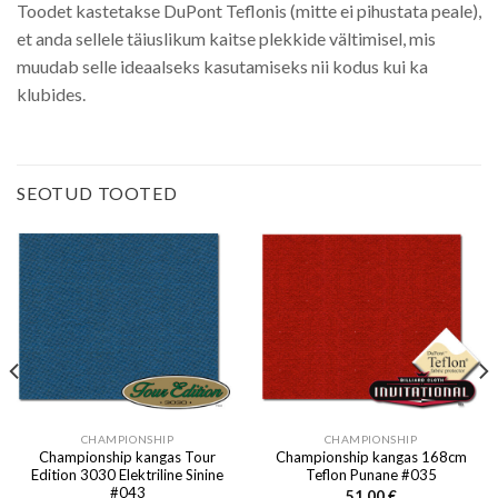
Toodet kastetakse DuPont Teflonis (mitte ei pihustata peale),
et anda sellele täiuslikum kaitse plekkide vältimisel, mis
muudab selle ideaalseks kasutamiseks nii kodus kui ka
klubides.
SEOTUD TOOTED
CHAMPIONSHIP
CHAMPIONSHIP
Championship kangas Tour
Championship kangas 168cm
Edition 3030 Elektriline Sinine
Teflon Punane #035
#043
51.00
€