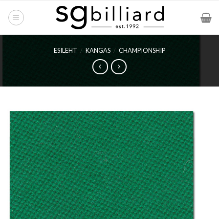
Skip
to
content
ESILEHT
/
KANGAS
/
CHAMPIONSHIP