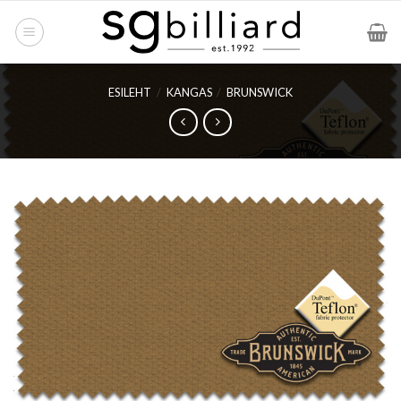
Skip
to
content
ESILEHT
/
KANGAS
/
BRUNSWICK