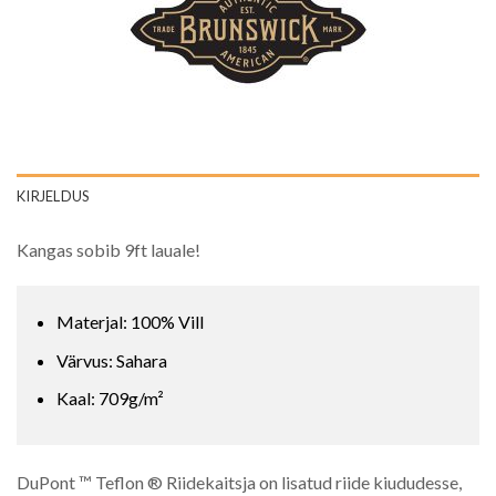
KIRJELDUS
Kangas sobib 9ft lauale!
Materjal: 100% Vill
Värvus: Sahara
Kaal: 709g/m²
DuPont ™ Teflon ® Riidekaitsja on lisatud riide kiududesse,