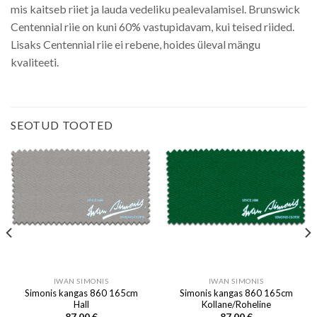
mis kaitseb riiet ja lauda vedeliku pealevalamisel. Brunswick
Centennial riie on kuni 60% vastupidavam, kui teised riided.
Lisaks Centennial riie ei rebene, hoides üleval mängu
kvaliteeti.
SEOTUD TOOTED
IWAN SIMONIS
IWAN SIMONIS
Simonis kangas 860 165cm
Simonis kangas 860 165cm
Hall
Kollane/Roheline