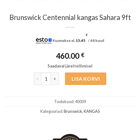
Brunswick Centennial kangas Sahara 9ft
€
Kuumakse al.
15.45
/ 48 kuud
460.00
€
Saadaval järeltellimisel
Brunswick Centennial kangas Sahara 9ft kogus
LISA KORVI
Tootekood:
40009
Kategooriad:
Brunswick
,
KANGAS