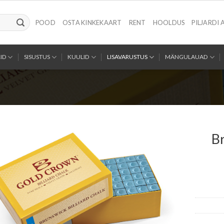
POOD
OSTA KINKEKAART
RENT
HOOLDUS
PILJARDI 
ID
SISUSTUS
KUULID
LISAVARUSTUS
MÄNGULAUAD
Br