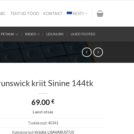
ABC
TEHTUD TÖÖD
KONTAKT
EESTI
PETANK
RIIDED
LEIUNURK
UUED TOOTED
unswick kriit Sinine 144tk
69.00
€
Laost otsas
Tootekood:
40341
Kategooriad:
Kriidid
,
LISAVARUSTUS