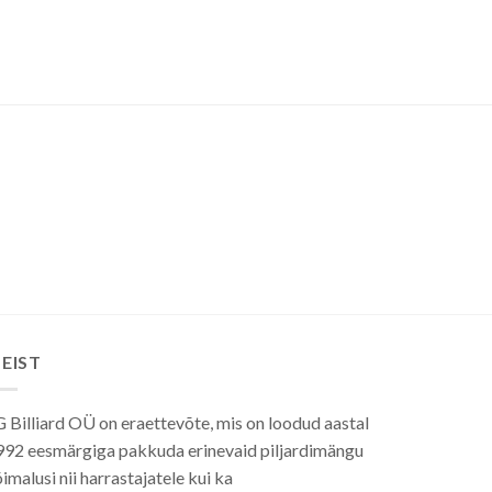
tootel
on
mitu
varianti.
Valikuid
saab
teha
tootelehel.
EIST
 Billiard OÜ on eraettevõte, mis on loodud aastal
992 eesmärgiga pakkuda erinevaid piljardimängu
imalusi nii harrastajatele kui ka