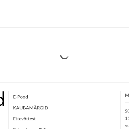
M
E-Pood
KAUBAMÄRGID
SG
1
Ettevõttest
võ