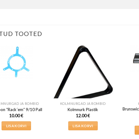
TUD TOOTED
LMNURGAD JA ROMBID
KOLMNURGAD JA ROMBID
Brunswic
on “Rack´em“ 9/10 Pall
Kolmnurk Plastik
10.00
€
12.00
€
LISA KORVI
LISA KORVI