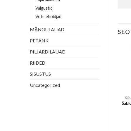
Valgustid
Võtmehoidjad
MÄNGULAUAD
SEO
PETANK
PILJARDILAUAD
RIIDED
SISUSTUS
Uncategorized
LISAVARUSTUS
LAUAKATTED
KO
algusti Evergreen 4-kuplit
Lauakate Vinüül Pruun 8ft
Šablo
190.00
€
120.00
€
LISA KORVI
LISA KORVI