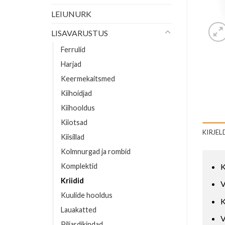
LEIUNURK
LISAVARUSTUS
Ferrulid
Harjad
Keermekaitsmed
Kiihoidjad
Kiihooldus
Kiiotsad
KIRJEL
Kiisillad
Kolmnurgad ja rombid
Komplektid
K
Kriidid
V
Kuulide hooldus
K
Lauakatted
V
Piljardikindad