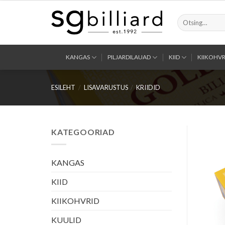
Skip
to
Otsi:
content
KANGAS
PILJARDILAUAD
KIID
KIIKOHVR
ESILEHT
/
LISAVARUSTUS
/
KRIIDID
KATEGOORIAD
KANGAS
KIID
KIIKOHVRID
KUULID