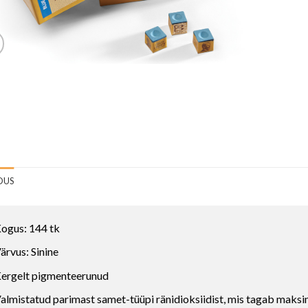
DUS
ogus: 144 tk
ärvus: Sinine
ergelt pigmenteerunud
almistatud parimast samet-tüüpi ränidioksiidist, mis tagab mak