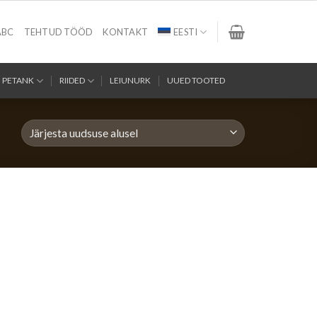
ABC
TEHTUD TÖÖD
KONTAKT
EESTI
PETANK
RIIDED
LEIUNURK
UUED TOOTED