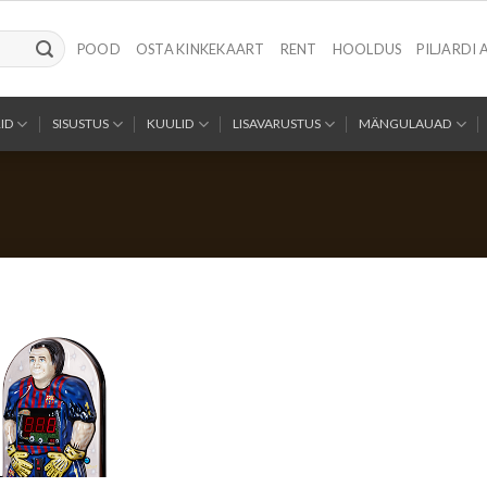
POOD
OSTA KINKEKAART
RENT
HOOLDUS
PILJARDI 
ID
SISUSTUS
KUULID
LISAVARUSTUS
MÄNGULAUAD