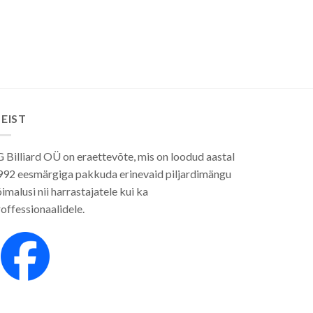
EIST
 Billiard OÜ on eraettevõte, mis on loodud aastal
992 eesmärgiga pakkuda erinevaid piljardimängu
imalusi nii harrastajatele kui ka
offessionaalidele.