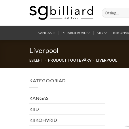
Skip
to
Otsi:
content
KANGAS
PILJARDILAUAD
KIID
KIIKOHVR
Liverpool
ESILEHT
/
PRODUCT TOOTE VÄRV
/
LIVERPOOL
KATEGOORIAD
KANGAS
KIID
KIIKOHVRID