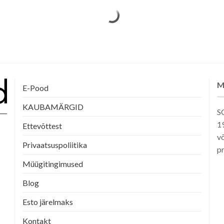
M
E-Pood
KAUBAMÄRGID
SG
1
Ettevõttest
võ
Privaatsuspoliitika
pr
Müügitingimused
Blog
Esto järelmaks
Kontakt