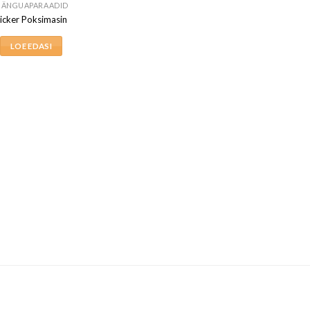
ÄNGUAPARAADID
icker Poksimasin
LOE EDASI