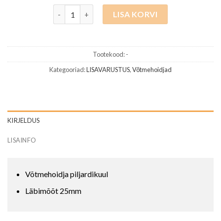
Võtmehoidja kogus
LISA KORVI
Tootekood:
-
Kategooriad:
LISAVARUSTUS
,
Võtmehoidjad
KIRJELDUS
LISAINFO
Võtmehoidja piljardikuul
Läbimõõt 25mm