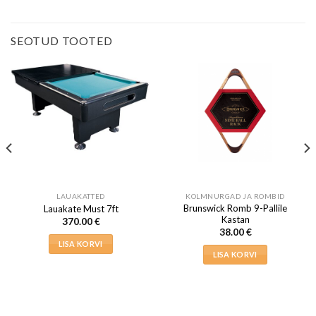
SEOTUD TOOTED
LAUAKATTED
KOLMNURGAD JA ROMBID
Brunswick Romb 9-Pallile
Lauakate Must 7ft
Kastan
370.00
€
38.00
€
LISA KORVI
LISA KORVI