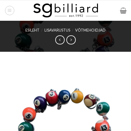
Skip
to
content
ESILEHT
/
LISAVARUSTUS
/
VÕTMEHOIDJAD