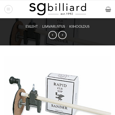
Skip
to
content
ESILEHT
/
LISAVARUSTUS
/
KIIHOOLDUS