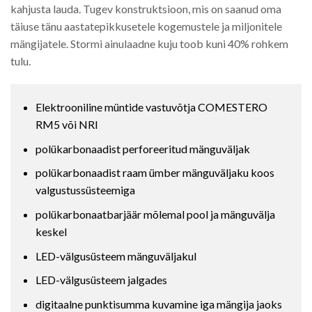
kahjusta lauda. Tugev konstruktsioon, mis on saanud oma
täiuse tänu aastatepikkusetele kogemustele ja miljonitele
mängijatele. Stormi ainulaadne kuju toob kuni 40% rohkem
tulu.
Elektrooniline müntide vastuvõtja COMESTERO
RM5 või NRI
polükarbonaadist perforeeritud mänguväljak
polükarbonaadist raam ümber mänguväljaku koos
valgustussüsteemiga
polükarbonaatbarjäär mõlemal pool ja mänguvälja
keskel
LED-välgusüsteem mänguväljakul
LED-välgusüsteem jalgades
digitaalne punktisumma kuvamine iga mängija jaoks