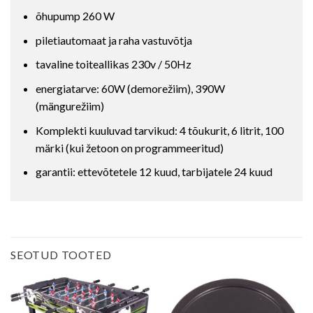
õhupump 260 W
piletiautomaat ja raha vastuvõtja
tavaline toiteallikas 230v / 50Hz
energiatarve: 60W (demorežiim), 390W
(mängurežiim)
Komplekti kuuluvad tarvikud: 4 tõukurit, 6 litrit, 100
märki (kui žetoon on programmeeritud)
garantii: ettevõtetele 12 kuud, tarbijatele 24 kuud
SEOTUD TOOTED