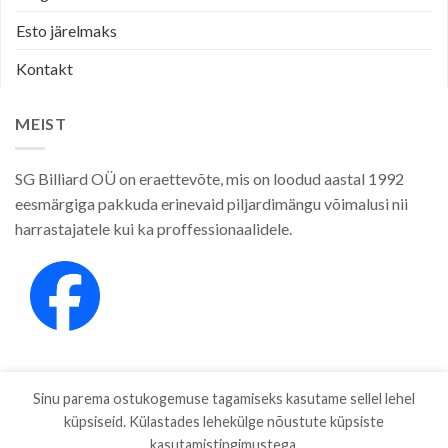
Esto järelmaks
Kontakt
MEIST
SG Billiard OÜ on eraettevõte, mis on loodud aastal 1992
eesmärgiga pakkuda erinevaid piljardimängu võimalusi nii
harrastajatele kui ka proffessionaalidele.
Sinu parema ostukogemuse tagamiseks kasutame sellel lehel
küpsiseid. Külastades lehekülge nõustute küpsiste
kasutamistingimustega.