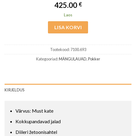
425.00
€
Laos
LISA KORVI
Tootekood:
7100.693
Kategooriad:
MÄNGULAUAD
,
Pokker
KIRJELDUS
Värvus: Must kate
Kokkupandavad jalad
Diileri žetoonisahtel