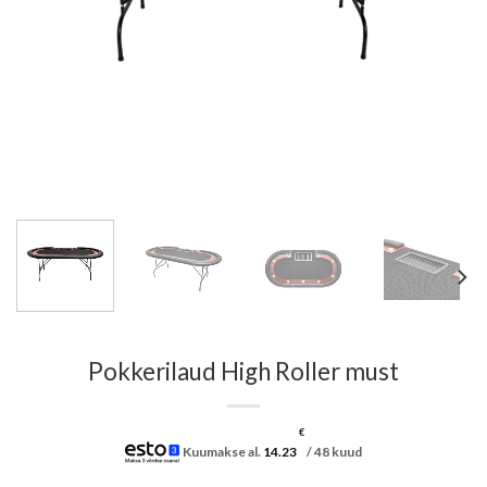
Pokkerilaud High Roller must
€
Kuumakse al.
14.23
/ 48 kuud