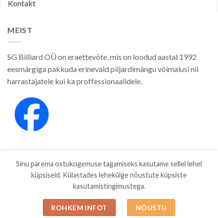
Kontakt
MEIST
SG Billiard OÜ on eraettevõte, mis on loodud aastal 1992
eesmärgiga pakkuda erinevaid piljardimängu võimalusi nii
harrastajatele kui ka proffessionaalidele.
Sinu parema ostukogemuse tagamiseks kasutame sellel lehel
küpsiseid. Külastades lehekülge nõustute küpsiste
kasutamistingimustega.
E-POOD
KAUBAMÄRGID
ETTEVÕTTEST
PRIVAATSUSPOLIITIKA
MÜÜGITINGIMUSED
BLOG
ESTO JÄRELMAKS
KONTAKT
ROHKEM INFOT
NÕUSTU
Copyright 2026 ©
SGBILLIARD