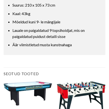
Suurus: 210 x 105 x 73 cm
Kaal: 43kg
Mõeldud kuni 9- le mängijale
Lauale on paigaldatud 9 topsihoidjat, mis on
paigaldatud puidust detaili sisse
Äär viimistletud musta kunstnahaga
SEOTUD TOOTED