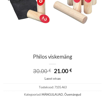
Philos viskemäng
Algne
Praegune
30.00
21.00
€
€
hind
hind
Laost otsas
oli:
on:
30.00 €.
21.00 €.
Tootekood:
7105.463
Kategooriad:
MÄNGULAUAD
,
Õuemängud