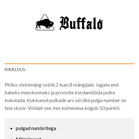
KIRJELDUS
Philos viskemäng sobib 2 kuni 8 mängijale. Jagate end
kaheks meeskonnaks ja proovite kordamööda pulke
kukutada. Kukkunud pulkade arv või ühe pulga number on
teie skoor. Võidab see, kes esimesena kogub 50 punkti.
pulgad numbritega
Männipuust