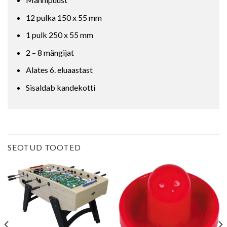
12 pulka 150 x 55 mm
1 pulk 250 x 55 mm
2 – 8 mängijat
Alates 6. eluaastast
Sisaldab kandekotti
SEOTUD TOOTED