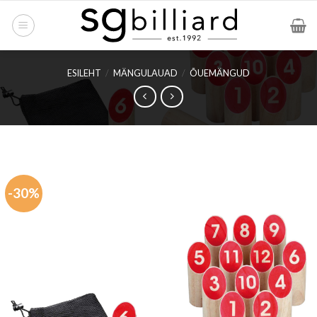
Skip
to
content
ESILEHT
/
MÄNGULAUAD
/
ÕUEMÄNGUD
-30%